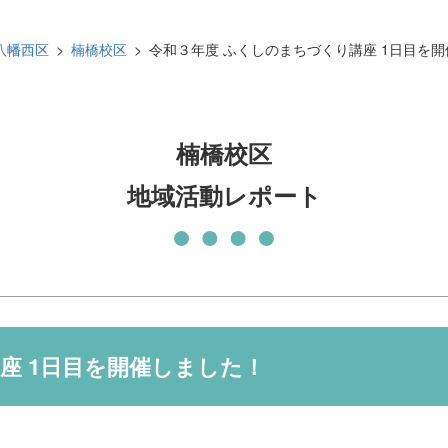
発刊物
賛助会員になる
八幡西区
楠橋校区
令和３年度 ふくしのまちづくり講座 1日目を
実習生の受入について
子どもの居場所づくり応援
基金
楠橋校区
地域活動レポート
座 1日目を開催しました！