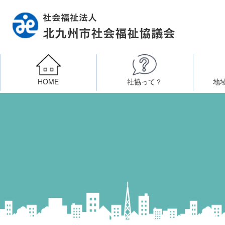
HOME
社協って？
地
相談したい
社会福祉施設への整備資金貸付
北九州市社会福祉協議
区・校（地）区社協
ボラン
高齢者に関すること
障
門司区事務所
終活あんしんセンター
北九
子どもに関すること
八幡東区事務所
その他
知りたい・学びたい