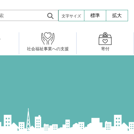
文字サイズ
標準
拡大
社会福祉事業への支援
寄付
活動したい
修・養成
組織図
社会福祉施設への寄贈品提供
権利擁護・市民後見センター
ア大学校）
サロン活動
小地域福祉活動計画
若松区事務所
プチボにっき
ボランティア活動
研修事業
プチボザウルス
寄付したい