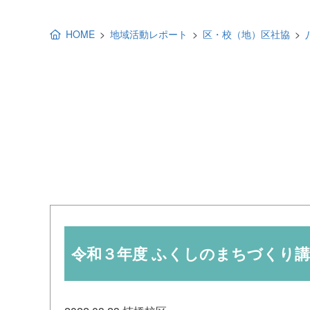
地域福祉活動計画
研修事業
HOME
地域活動レポート
区・校（地）区社協
出前講演
福祉教育
各種助成金情報
令和３年度 ふくしのまちづくり講