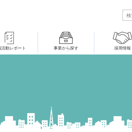
域活動レポート
事業から探す
採用情報
ボランティア・市民活動者の研
会
民間社会福祉事業従事者共済事業
ティア・市民活動センター
（旧北九州市社会福祉ボランティ
害のある人に関すること
ふれあいネットワーク
小倉北区事務所
小倉南区事務所
州シニアネットアカデミー
寄 付
生活に関すること
ウェルクラブ活動
八幡西区事務所
戸畑区事務所