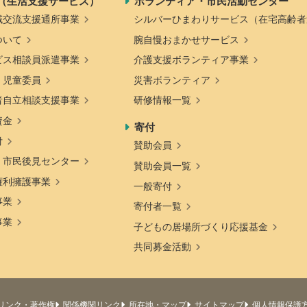
（生活支援サービス）
ボランティア・市民活動センター
域交流支援通所事業
シルバーひまわりサービス（在宅高齢者
ついて
腕自慢おまかせサービス
ビス相談員派遣事業
介護支援ボランティア事業
・児童委員
災害ボランティア
者自立相談支援事業
研修情報一覧
資金
寄付
付
賛助会員
・市民後見センター
賛助会員一覧
権利擁護事業
一般寄付
事業
寄付者一覧
事業
子どもの居場所づくり応援基金
共同募金活動
リンク・著作権
関係機関リンク
所在地・マップ
サイトマップ
個人情報保護