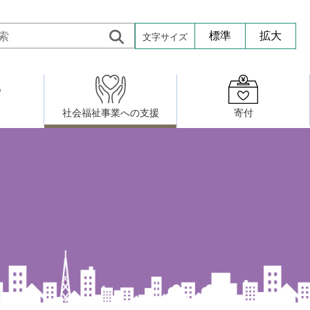
文字サイズ
標準
拡大
社会福祉事業への支援
寄付
活動したい
修・養成
組織図
社会福祉施設への寄贈品提供
権利擁護・市民後見センター
ア大学校）
サロン活動
小地域福祉活動計画
若松区事務所
プチボにっき
ボランティア活動
研修事業
プチボザウルス
寄付したい