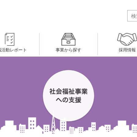
域活動レポート
事業から探す
採用情報
ボランティア・市民活動者の研
会
民間社会福祉事業従事者共済事業
ティア・市民活動センター
（旧北九州市社会福祉ボランティ
害のある人に関すること
ふれあいネットワーク
小倉北区事務所
小倉南区事務所
州シニアネットアカデミー
寄 付
生活に関すること
ウェルクラブ活動
八幡西区事務所
戸畑区事務所