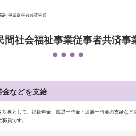
発刊物
賛助会員になる
福祉事業従事者共済事業
実習生の受入について
子どもの居場所づくり応援
民間社会福祉事業従事者共済事
基金
時金などを支給
を対象として、福祉年金、脱退一時金・遺族一時金の支給など
勤職員です。