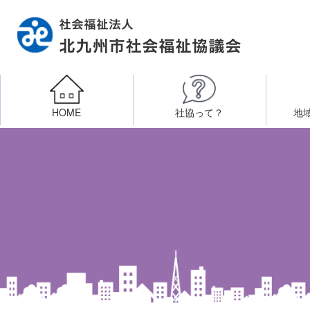
HOME
社協って？
地
相談したい
社会福祉施設への整備資金貸付
北九州市社会福祉協議
区・校（地）区社協
ボラン
高齢者に関すること
障
門司区事務所
終活あんしんセンター
北九
子どもに関すること
八幡東区事務所
その他
知りたい・学びたい