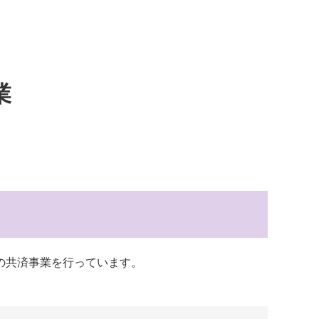
一般寄付
共同募金活動
社会福祉施設への寄贈品提
ソフトバンク つながる募
業
供
金
の共済事業を行っています。