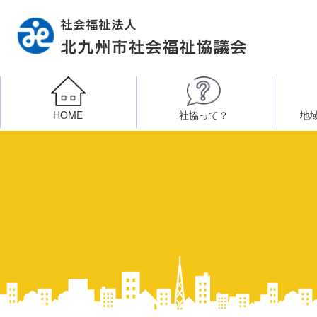
HOME
社協って？
地
相談したい
社会福祉施設への整備資金貸付
北九州市社会福祉協議
区・校（地）区社協
ボラン
高齢者に関すること
障
門司区事務所
終活あんしんセンター
北九
子どもに関すること
八幡東区事務所
その他
知りたい・学びたい