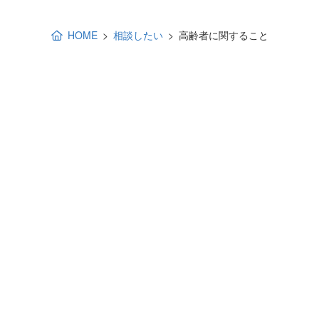
地域福祉活動計画
研修事業
HOME
相談したい
高齢者に関すること
出前講演
福祉教育
各種助成金情報