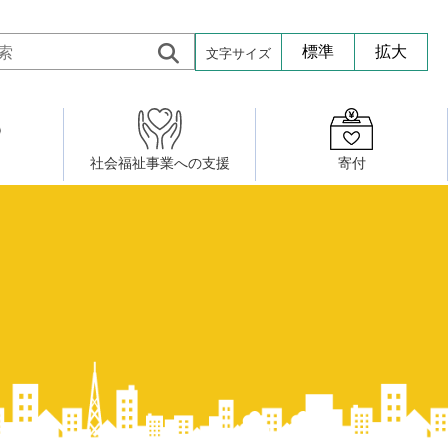
文字サイズ
標準
拡大
社会福祉事業への支援
寄付
活動したい
修・養成
組織図
社会福祉施設への寄贈品提供
権利擁護・市民後見センター
ア大学校）
サロン活動
小地域福祉活動計画
若松区事務所
プチボにっき
ボランティア活動
研修事業
プチボザウルス
寄付したい