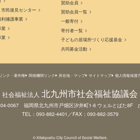
付
賛助会員
・市民後見センター
賛助会員一覧
権利擁護事業
一般寄付
事業
寄付者一覧
事業
子どもの居場所づくり応援基金
共同募金活動
リンク・著作権
関係機関リンク
所在地・マップ
サイトマップ
個人情報保護
北九州市社会福祉協議会
社会福祉法人
804-0067 福岡県北九州市戸畑区汐井町1-6
ウェルとばた8F
TEL：093-882-4401／FAX：093-882-3579
© Kitakyushu City Council of Social Welfare.