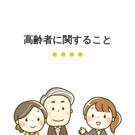
発刊物
賛助会員になる
実習生の受入について
子どもの居場所づくり応援
高齢者に関すること
基金