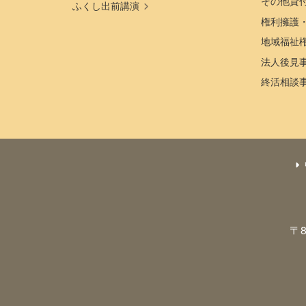
その他貸
ふくし出前講演
権利擁護
地域福祉
法人後見
終活相談
〒