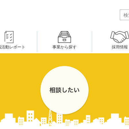
域活動レポート
事業から探す
採用情報
ボランティア・市民活動者の研
会
民間社会福祉事業従事者共済事業
ティア・市民活動センター
（旧北九州市社会福祉ボランティ
害のある人に関すること
ふれあいネットワーク
小倉北区事務所
小倉南区事務所
州シニアネットアカデミー
寄 付
生活に関すること
ウェルクラブ活動
八幡西区事務所
戸畑区事務所