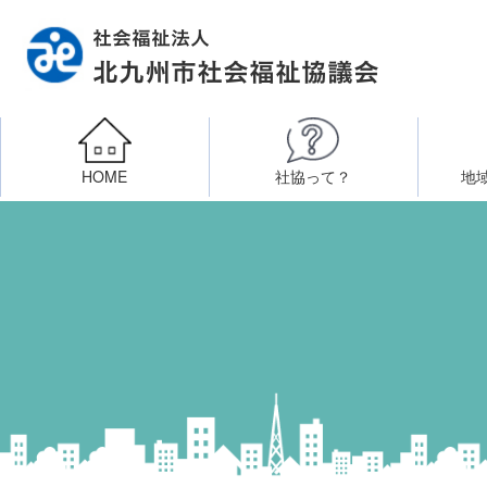
HOME
社協って？
地
相談したい
社会福祉施設への整備資金貸付
北九州市社会福祉協議
区・校（地）区社協
ボラン
高齢者に関すること
障
門司区事務所
終活あんしんセンター
北九
子どもに関すること
八幡東区事務所
その他
知りたい・学びたい