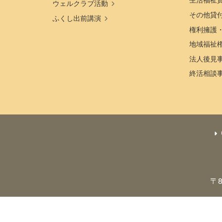
ウェルクラブ活動
その他貸
ふくし出前講演
権利擁護
地域福祉
法人後見
終活相談
〒