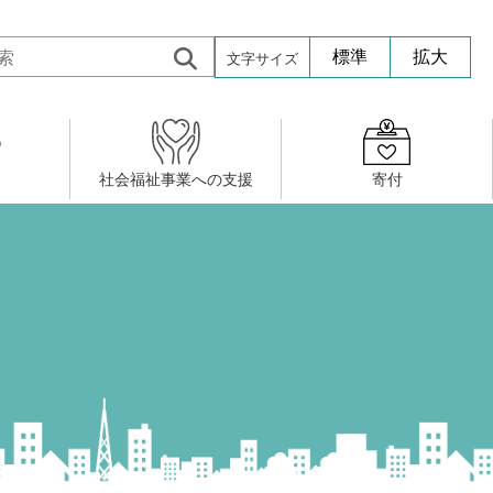
文字サイズ
標準
拡大
社会福祉事業への支援
寄付
活動したい
修・養成
組織図
社会福祉施設への寄贈品提供
権利擁護・市民後見センター
ア大学校）
サロン活動
小地域福祉活動計画
若松区事務所
プチボにっき
ボランティア活動
研修事業
プチボザウルス
寄付したい