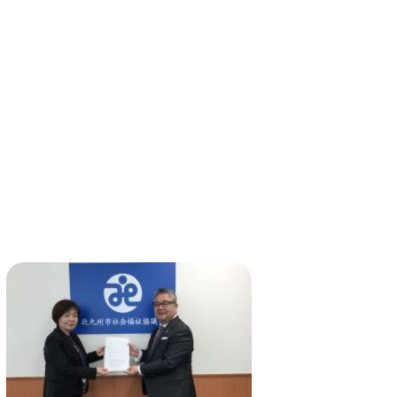
一般寄付
共同募金活動
社会福祉施設への寄贈品提
ソフトバンク つながる募
供
金