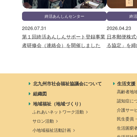
終活あんしんセンター
終
2026.07.31
2026.04.23
第１回終活あんしんサポート登録事業
日本郵便株式
者研修会（連絡会）を開催しました
る協定」を締
北九州市社会福祉協議会について
生活支援
高齢者地
組織図
認知症に
地域福祉（地域づくり）
介護サー
ふれあいネットワーク活動
民生委員
サロン活動
生活困窮
小地域福祉活動計画
生活福祉