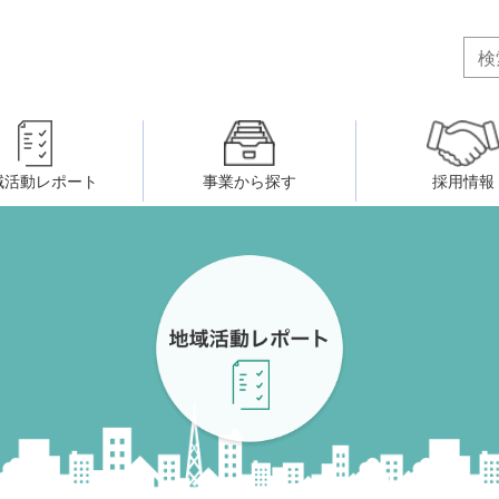
域活動レポート
事業から探す
採用情報
ボランティア・市民活動者の研
会
民間社会福祉事業従事者共済事業
ティア・市民活動センター
（旧北九州市社会福祉ボランティ
害のある人に関すること
ふれあいネットワーク
小倉北区事務所
小倉南区事務所
州シニアネットアカデミー
寄 付
生活に関すること
ウェルクラブ活動
八幡西区事務所
戸畑区事務所