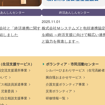
活あんしんセンター
終活あんしんセンター
2025.11.01
会社と「終活連携に関す
株式会社Ｍシステムズと包括連携協
結しました
を締結 ～終活支援に向けて幅広い連
と協力を推進します～
（生活支援サービス）
ボランティア・市民活動センター
域交流支援通所事業
シルバーひまわりサービス（在宅高齢者
ついて
腕自慢おまかせサービス
ビス相談員派遣事業
介護支援ボランティア事業
・児童委員
災害ボランティア
者自立相談支援事業
研修情報一覧
資金