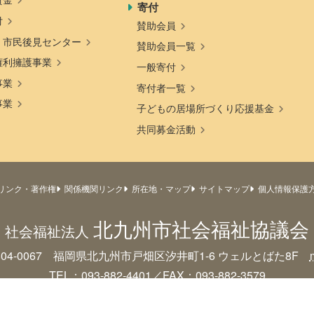
寄付
付
賛助会員
・市民後見センター
賛助会員一覧
権利擁護事業
一般寄付
事業
寄付者一覧
事業
子どもの居場所づくり応援基金
共同募金活動
リンク・著作権
関係機関リンク
所在地・マップ
サイトマップ
個人情報保護
北九州市社会福祉協議会
社会福祉法人
804-0067 福岡県北九州市戸畑区汐井町1-6
ウェルとばた8F
TEL：093-882-4401／FAX：093-882-3579