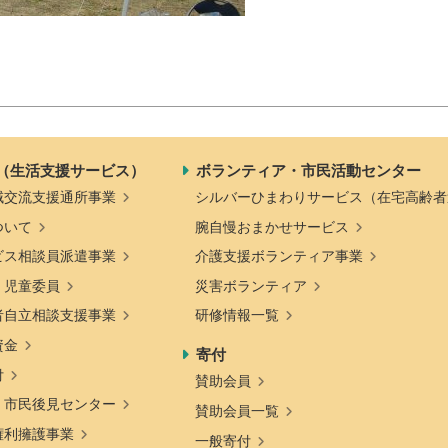
（生活支援サービス）
ボランティア・市民活動センター
域交流支援通所事業
シルバーひまわりサービス（在宅高齢者
ついて
腕自慢おまかせサービス
ビス相談員派遣事業
介護支援ボランティア事業
・児童委員
災害ボランティア
者自立相談支援事業
研修情報一覧
資金
寄付
付
賛助会員
・市民後見センター
賛助会員一覧
権利擁護事業
一般寄付