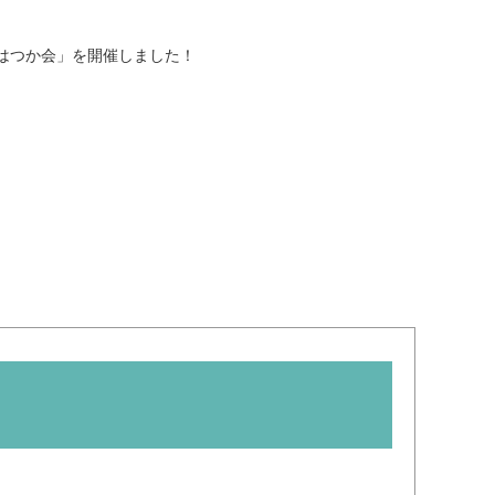
一般寄付
共同募金活動
はつか会」を開催しました！
社会福祉施設への寄贈品提
ソフトバンク つながる募
供
金