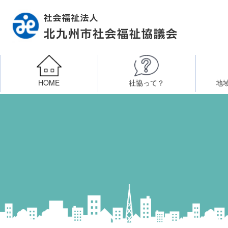
HOME
社協って？
地
相談したい
社会福祉施設への整備資金貸付
北九州市社会福祉協議
区・校（地）区社協
ボラン
高齢者に関すること
障
門司区事務所
終活あんしんセンター
北九
子どもに関すること
八幡東区事務所
その他
知りたい・学びたい