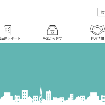
域活動レポート
事業から探す
採用情報
ボランティア・市民活動者の研
会
民間社会福祉事業従事者共済事業
ティア・市民活動センター
（旧北九州市社会福祉ボランティ
害のある人に関すること
ふれあいネットワーク
小倉北区事務所
小倉南区事務所
州シニアネットアカデミー
寄 付
生活に関すること
ウェルクラブ活動
八幡西区事務所
戸畑区事務所