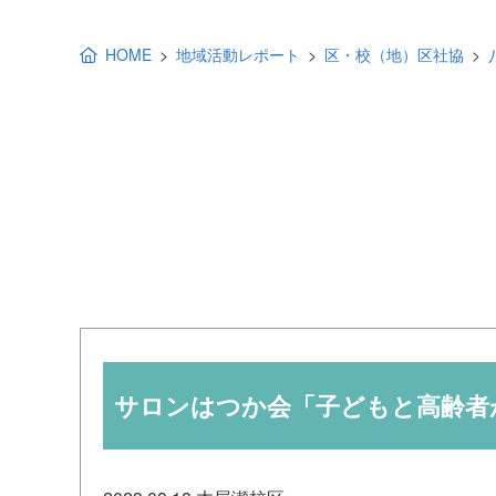
地域福祉活動計画
研修事業
HOME
地域活動レポート
区・校（地）区社協
出前講演
福祉教育
各種助成金情報
サロンはつか会「子どもと高齢者