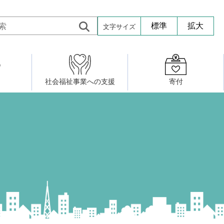
文字サイズ
標準
拡大
社会福祉事業への支援
寄付
活動したい
修・養成
組織図
社会福祉施設への寄贈品提供
権利擁護・市民後見センター
ア大学校）
サロン活動
小地域福祉活動計画
若松区事務所
プチボにっき
ボランティア活動
研修事業
プチボザウルス
寄付したい