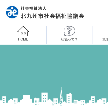
HOME
社協って？
地
相談したい
社会福祉施設への整備資金貸付
北九州市社会福祉協議
区・校（地）区社協
ボラン
高齢者に関すること
障
門司区事務所
終活あんしんセンター
北九
子どもに関すること
八幡東区事務所
その他
知りたい・学びたい