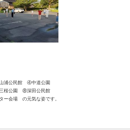
山浦公民館 ④中道公園
三桜公園 ⑧深田公民館
ター会場 の元気な姿です。