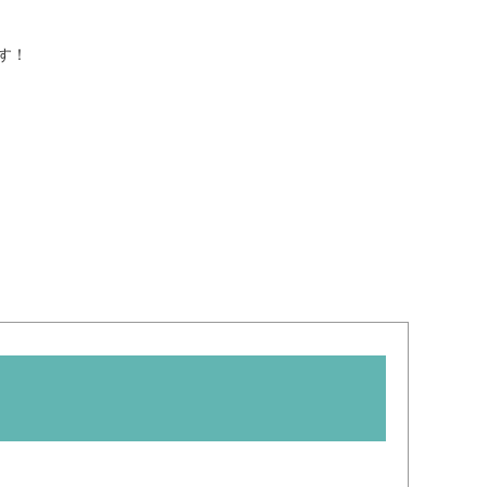
一般寄付
共同募金活動
す！
社会福祉施設への寄贈品提
ソフトバンク つながる募
供
金