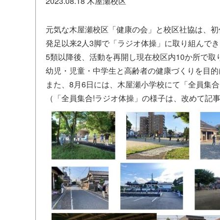
2023.08.18
木屋瀬校区
元気な木屋瀬校区「健康の会」と校区社協は、初
発足以来2人3脚で「ラジオ体操」に取り組んで
5類以降後、活動を再開し現在校区内10か所で取
幼児・児童・中学生と高齢者の健康づくりを目的
また、8月6日には、木屋瀬小学校にて「全員集
（「全員集合!ラジオ体操」の様子は、改めて記