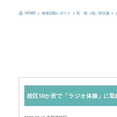
地域福祉活動計画
研修事業
HOME
地域活動レポート
区・校（地）区社協
出前講演
福祉教育
各種助成金情報
校区10か所で「ラジオ体操」に