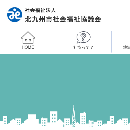
HOME
社協って？
地
相談したい
社会福祉施設への整備資金貸付
北九州市社会福祉協議
区・校（地）区社協
ボラン
高齢者に関すること
障
門司区事務所
終活あんしんセンター
北九
子どもに関すること
八幡東区事務所
その他
知りたい・学びたい