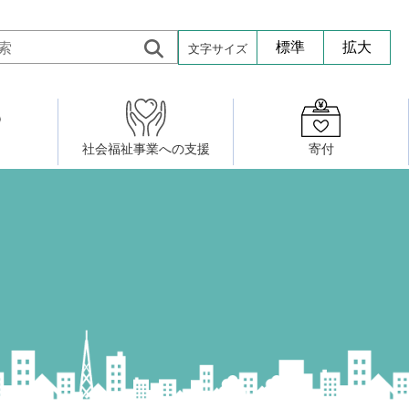
文字サイズ
標準
拡大
社会福祉事業への支援
寄付
活動したい
修・養成
組織図
社会福祉施設への寄贈品提供
権利擁護・市民後見センター
ア大学校）
サロン活動
小地域福祉活動計画
若松区事務所
プチボにっき
ボランティア活動
研修事業
プチボザウルス
寄付したい