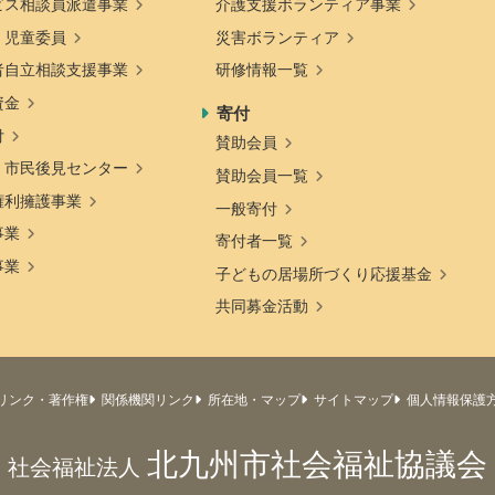
ビス相談員派遣事業
介護支援ボランティア事業
・児童委員
災害ボランティア
者自立相談支援事業
研修情報一覧
資金
寄付
付
賛助会員
・市民後見センター
賛助会員一覧
権利擁護事業
一般寄付
事業
寄付者一覧
事業
子どもの居場所づくり応援基金
共同募金活動
リンク・著作権
関係機関リンク
所在地・マップ
サイトマップ
個人情報保護
北九州市社会福祉協議会
社会福祉法人