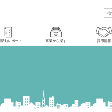
域活動レポート
事業から探す
採用情報
ボランティア・市民活動者の研
会
民間社会福祉事業従事者共済事業
ティア・市民活動センター
（旧北九州市社会福祉ボランティ
害のある人に関すること
ふれあいネットワーク
小倉北区事務所
小倉南区事務所
州シニアネットアカデミー
寄 付
生活に関すること
ウェルクラブ活動
八幡西区事務所
戸畑区事務所