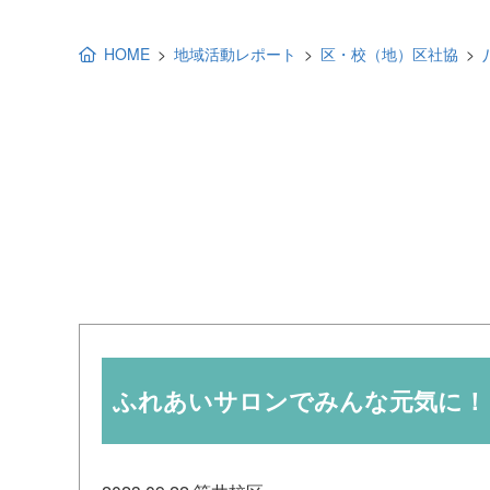
地域福祉活動計画
研修事業
HOME
地域活動レポート
区・校（地）区社協
出前講演
福祉教育
各種助成金情報
ふれあいサロンでみんな元気に！