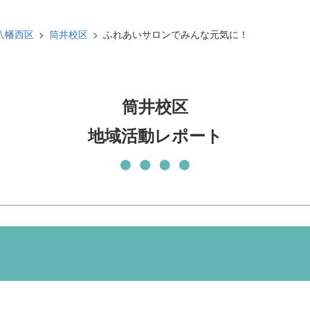
発刊物
賛助会員になる
八幡西区
筒井校区
ふれあいサロンでみんな元気に！
実習生の受入について
子どもの居場所づくり応援
基金
筒井校区
地域活動レポート