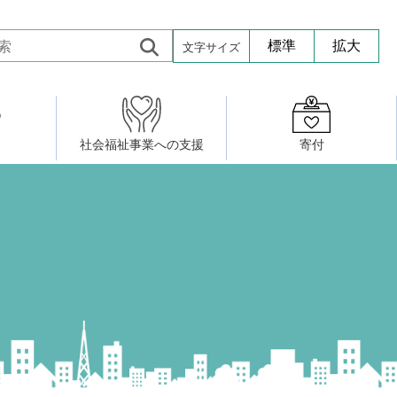
文字サイズ
標準
拡大
社会福祉事業への支援
寄付
活動したい
修・養成
組織図
社会福祉施設への寄贈品提供
権利擁護・市民後見センター
ア大学校）
サロン活動
小地域福祉活動計画
若松区事務所
プチボにっき
ボランティア活動
研修事業
プチボザウルス
寄付したい