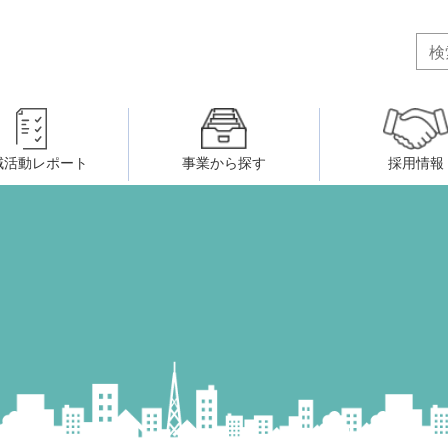
域活動レポート
事業から探す
採用情報
ボランティア・市民活動者の研
会
民間社会福祉事業従事者共済事業
ティア・市民活動センター
（旧北九州市社会福祉ボランティ
害のある人に関すること
ふれあいネットワーク
小倉北区事務所
小倉南区事務所
州シニアネットアカデミー
寄 付
生活に関すること
ウェルクラブ活動
八幡西区事務所
戸畑区事務所