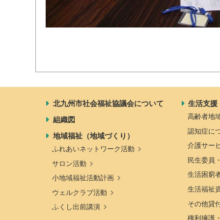
北九州市社会福祉協議会について
生活支援
高齢者地
組織図
認知症に
地域福祉（地域づくり）
介護サー
ふれあいネットワーク活動
民生委員
サロン活動
生活困窮
小地域福祉活動計画
生活福祉
ウェルクラブ活動
その他貸
ふくし出前講演
権利擁護