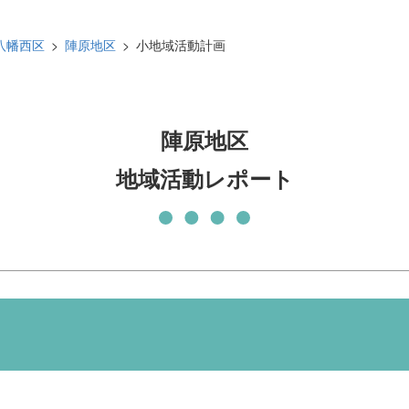
発刊物
賛助会員になる
八幡西区
陣原地区
小地域活動計画
実習生の受入について
子どもの居場所づくり応援
基金
陣原地区
地域活動レポート