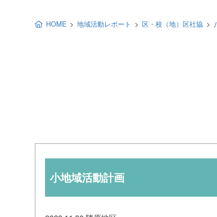
地域福祉活動計画
研修事業
HOME
地域活動レポート
区・校（地）区社協
出前講演
福祉教育
各種助成金情報
小地域活動計画