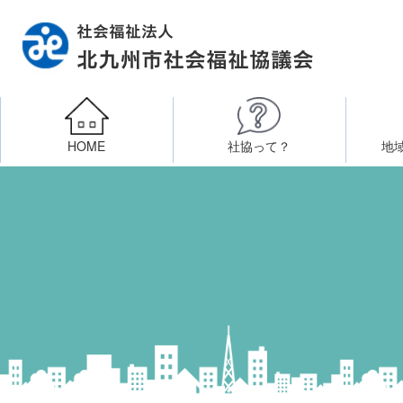
HOME
社協って？
地
相談したい
社会福祉施設への整備資金貸付
北九州市社会福祉協議
区・校（地）区社協
ボラン
高齢者に関すること
障
門司区事務所
終活あんしんセンター
北九
子どもに関すること
八幡東区事務所
その他
知りたい・学びたい