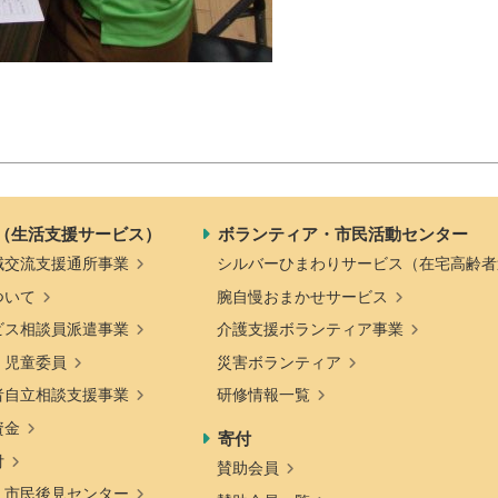
（生活支援サービス）
ボランティア・市民活動センター
域交流支援通所事業
シルバーひまわりサービス（在宅高齢者
ついて
腕自慢おまかせサービス
ビス相談員派遣事業
介護支援ボランティア事業
・児童委員
災害ボランティア
者自立相談支援事業
研修情報一覧
資金
寄付
付
賛助会員
・市民後見センター