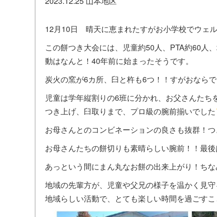
2023.12.25
山本地区
12月10日 晴天に恵まれたすがお小学校でウェ
この餅つき大会には、児童約50人、PTA約60
動はなんと！40年前に始まったそうです。
炭火の窯が6カ所、臼と杵も6つ！！すがおなら
児童は学年縦割りの6班に分かれ、お父さんたち
つき上げ、臼取りまで、プロ級の腕前揃いでした
お母さんとのコンビネーションの良さも抜群！つ
お母さんたちの餅切りも素晴らしい腕前！！最後
あっという間にまん丸なお餅の出来上がり！ちな
地域の先輩方が、児童や父兄の様子を温かく見守
地域らしい活動で、とても楽しい時間を過ごすこ