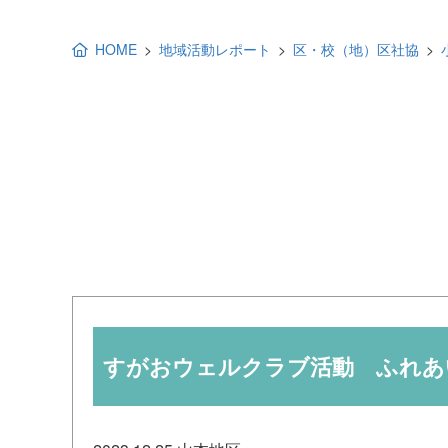
地域福祉活動計画
研修事業
HOME
地域活動レポート
区・校（地）区社協
出前講演
福祉教育
各種助成金情報
すがおウェルクラブ活動 ふれあ