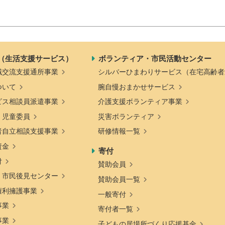
（生活支援サービス）
ボランティア・市民活動センター
域交流支援通所事業
シルバーひまわりサービス（在宅高齢者
ついて
腕自慢おまかせサービス
ビス相談員派遣事業
介護支援ボランティア事業
・児童委員
災害ボランティア
者自立相談支援事業
研修情報一覧
資金
寄付
付
賛助会員
・市民後見センター
賛助会員一覧
権利擁護事業
一般寄付
事業
寄付者一覧
事業
子どもの居場所づくり応援基金