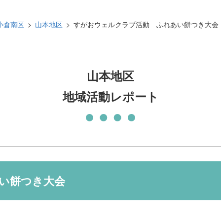
発刊物
賛助会員になる
小倉南区
山本地区
すがおウェルクラブ活動 ふれあい餅つき大会
実習生の受入について
子どもの居場所づくり応援
基金
山本地区
地域活動レポート
い餅つき大会