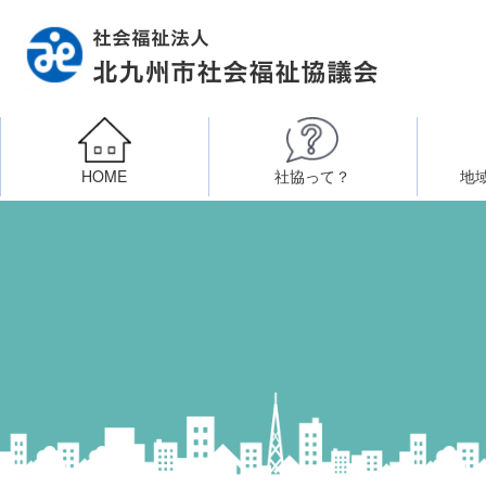
HOME
社協って？
地
相談したい
社会福祉施設への整備資金貸付
北九州市社会福祉協議
区・校（地）区社協
ボラン
高齢者に関すること
障
門司区事務所
終活あんしんセンター
北九
子どもに関すること
八幡東区事務所
その他
知りたい・学びたい