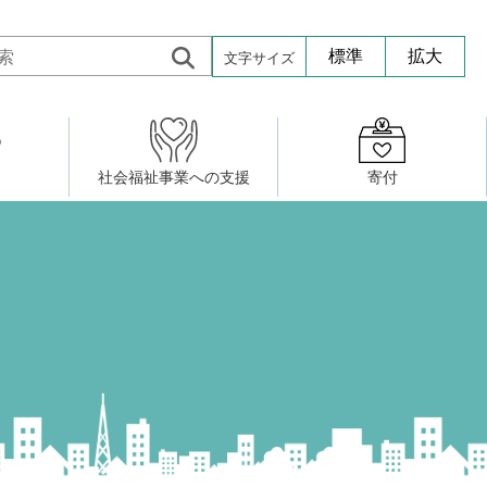
文字サイズ
標準
拡大
社会福祉事業への支援
寄付
活動したい
修・養成
組織図
社会福祉施設への寄贈品提供
権利擁護・市民後見センター
ア大学校）
サロン活動
小地域福祉活動計画
若松区事務所
プチボにっき
ボランティア活動
研修事業
プチボザウルス
寄付したい