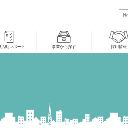
域活動レポート
事業から探す
採用情報
ボランティア・市民活動者の研
会
民間社会福祉事業従事者共済事業
ティア・市民活動センター
（旧北九州市社会福祉ボランティ
害のある人に関すること
ふれあいネットワーク
小倉北区事務所
小倉南区事務所
州シニアネットアカデミー
寄 付
生活に関すること
ウェルクラブ活動
八幡西区事務所
戸畑区事務所