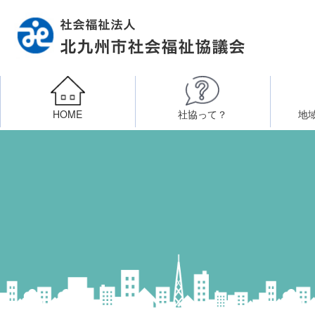
HOME
社協って？
地
相談したい
社会福祉施設への整備資金貸付
北九州市社会福祉協議
区・校（地）区社協
ボラン
高齢者に関すること
障
門司区事務所
終活あんしんセンター
北九
子どもに関すること
八幡東区事務所
その他
知りたい・学びたい