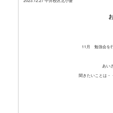
2023.12.27
中井校区北小倉
11月 勉強会
あいさつは
聞きたいことは・
困って
何かお