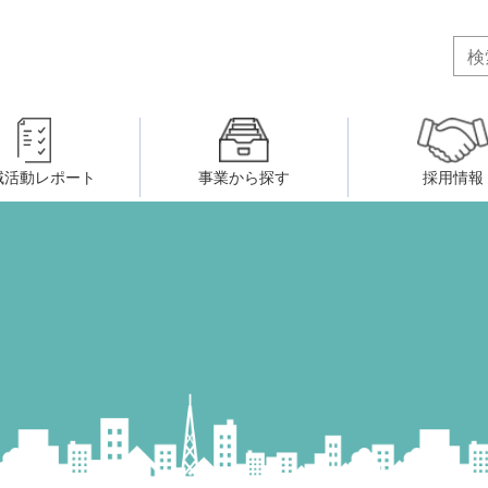
域活動レポート
事業から探す
採用情報
ボランティア・市民活動者の研
会
民間社会福祉事業従事者共済事業
ティア・市民活動センター
（旧北九州市社会福祉ボランティ
害のある人に関すること
ふれあいネットワーク
小倉北区事務所
小倉南区事務所
州シニアネットアカデミー
寄 付
生活に関すること
ウェルクラブ活動
八幡西区事務所
戸畑区事務所