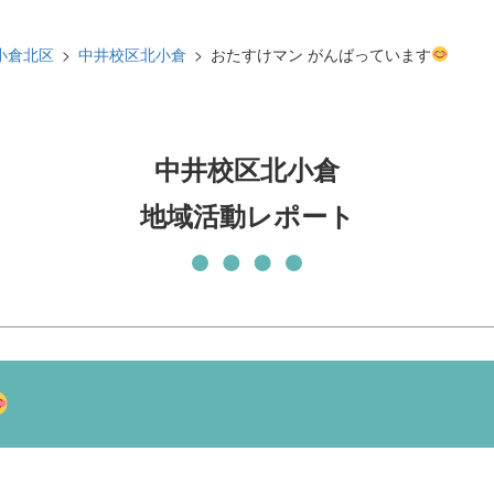
発刊物
賛助会員になる
小倉北区
中井校区北小倉
おたすけマン がんばっています
実習生の受入について
子どもの居場所づくり応援
基金
中井校区北小倉
地域活動レポート