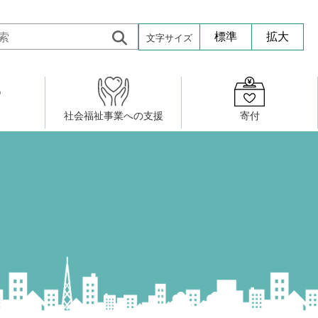
文字サイズ
標準
拡大
社会福祉事業への支援
寄付
活動したい
修・養成
組織図
社会福祉施設への寄贈品提供
権利擁護・市民後見センター
ア大学校）
サロン活動
小地域福祉活動計画
若松区事務所
プチボにっき
ボランティア活動
研修事業
プチボザウルス
寄付したい