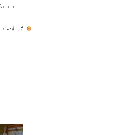
て。。。
んでいました