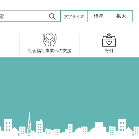
文字サイズ
標準
拡大
社会福祉事業への支援
寄付
活動したい
修・養成
組織図
社会福祉施設への寄贈品提供
権利擁護・市民後見センター
ア大学校）
サロン活動
小地域福祉活動計画
若松区事務所
プチボにっき
ボランティア活動
研修事業
プチボザウルス
寄付したい