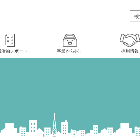
域活動レポート
事業から探す
採用情報
ボランティア・市民活動者の研
会
民間社会福祉事業従事者共済事業
ティア・市民活動センター
（旧北九州市社会福祉ボランティ
害のある人に関すること
ふれあいネットワーク
小倉北区事務所
小倉南区事務所
州シニアネットアカデミー
寄 付
生活に関すること
ウェルクラブ活動
八幡西区事務所
戸畑区事務所