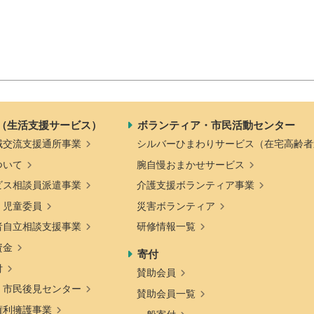
（生活支援サービス）
ボランティア・市民活動センター
域交流支援通所事業
シルバーひまわりサービス（在宅高齢者
ついて
腕自慢おまかせサービス
ビス相談員派遣事業
介護支援ボランティア事業
・児童委員
災害ボランティア
者自立相談支援事業
研修情報一覧
資金
寄付
付
賛助会員
・市民後見センター
賛助会員一覧
権利擁護事業
一般寄付