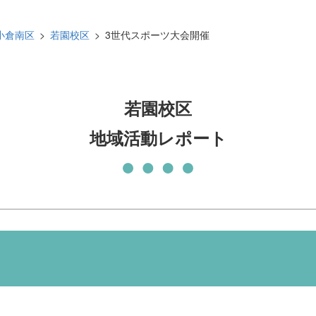
発刊物
賛助会員になる
小倉南区
若園校区
3世代スポーツ大会開催
実習生の受入について
子どもの居場所づくり応援
基金
若園校区
地域活動レポート