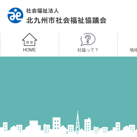
HOME
社協って？
地
相談したい
社会福祉施設への整備資金貸付
北九州市社会福祉協議
区・校（地）区社協
ボラン
高齢者に関すること
障
門司区事務所
終活あんしんセンター
北九
子どもに関すること
八幡東区事務所
その他
知りたい・学びたい