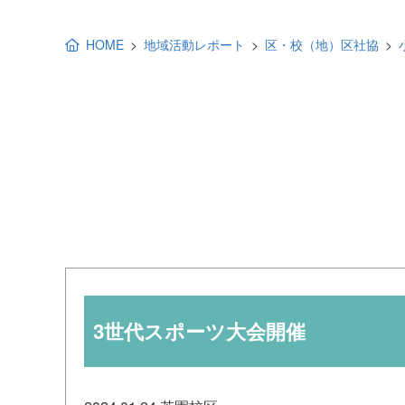
地域福祉活動計画
研修事業
HOME
地域活動レポート
区・校（地）区社協
出前講演
福祉教育
各種助成金情報
3世代スポーツ大会開催