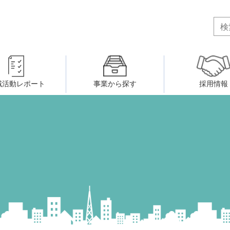
域活動レポート
事業から探す
採用情報
ボランティア・市民活動者の研
会
民間社会福祉事業従事者共済事業
ティア・市民活動センター
（旧北九州市社会福祉ボランティ
害のある人に関すること
ふれあいネットワーク
小倉北区事務所
小倉南区事務所
州シニアネットアカデミー
寄 付
生活に関すること
ウェルクラブ活動
八幡西区事務所
戸畑区事務所