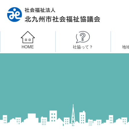
HOME
社協って？
地
相談したい
社会福祉施設への整備資金貸付
北九州市社会福祉協議
区・校（地）区社協
ボラン
高齢者に関すること
障
門司区事務所
終活あんしんセンター
北九
子どもに関すること
八幡東区事務所
その他
知りたい・学びたい