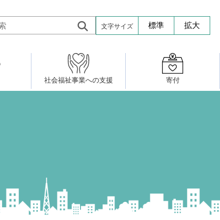
文字サイズ
標準
拡大
社会福祉事業への支援
寄付
活動したい
修・養成
組織図
社会福祉施設への寄贈品提供
権利擁護・市民後見センター
ア大学校）
サロン活動
小地域福祉活動計画
若松区事務所
プチボにっき
ボランティア活動
研修事業
プチボザウルス
寄付したい