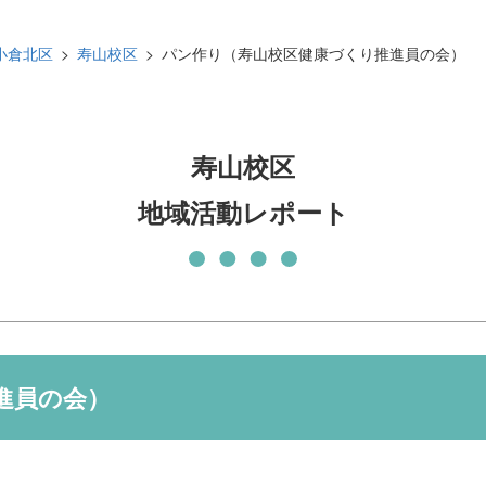
発刊物
賛助会員になる
小倉北区
寿山校区
パン作り（寿山校区健康づくり推進員の会）
実習生の受入について
子どもの居場所づくり応援
基金
寿山校区
地域活動レポート
進員の会）