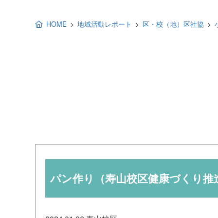
地域福祉活動計画
研修事業
HOME
地域活動レポート
区・校（地）区社協
出前講演
福祉教育
各種助成金情報
パン作り（寿山校区健康づくり推