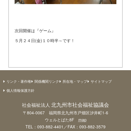
次回開催は『ゲーム』
５月２４日(金)１０時半～です！
リンク・著作権
関係機関リンク
所在地・マップ
サイトマップ
個人情報保護方針
北九州市社会福祉協議会
社会福祉法人
〒804-0067 福岡県北九州市戸畑区汐井町1-6
ウェルとばた8F
map
TEL：093-882-4401／FAX：093-882-3579