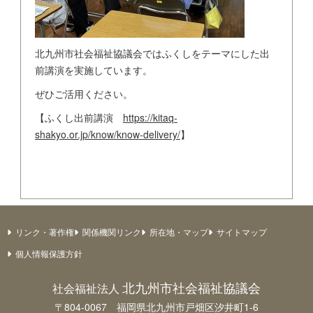
北九州市社会福祉協議会ではふくしをテーマにした出
前講演を実施しています。
ぜひご活用ください。
【ふくし出前講演
https://kitaq-
shakyo.or.jp/know/know-delivery/
】
リンク・著作権
関係機関リンク
所在地・マップ
サイトマップ
個人情報保護方針
北九州市社会福祉協議会
社会福祉法人
〒804-0067 福岡県北九州市戸畑区汐井町1-6