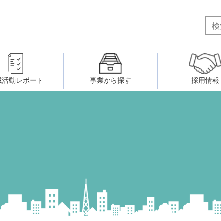
域活動レポート
事業から探す
採用情報
ボランティア・市民活動者の研
会
民間社会福祉事業従事者共済事業
ティア・市民活動センター
（旧北九州市社会福祉ボランティ
害のある人に関すること
ふれあいネットワーク
小倉北区事務所
小倉南区事務所
州シニアネットアカデミー
寄 付
生活に関すること
ウェルクラブ活動
八幡西区事務所
戸畑区事務所