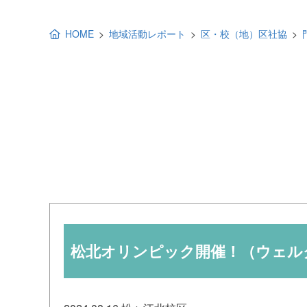
地域福祉活動計画
研修事業
HOME
地域活動レポート
区・校（地）区社協
出前講演
福祉教育
各種助成金情報
松北オリンピック開催！（ウェル