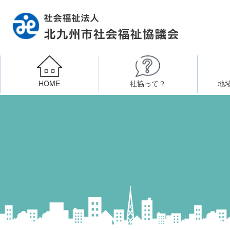
HOME
社協って？
地
相談したい
社会福祉施設への整備資金貸付
北九州市社会福祉協議
区・校（地）区社協
ボラン
高齢者に関すること
障
門司区事務所
終活あんしんセンター
北九
子どもに関すること
八幡東区事務所
その他
知りたい・学びたい