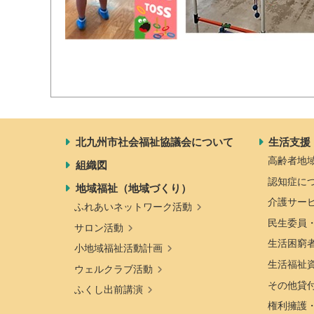
北九州市社会福祉協議会について
生活支援
高齢者地
組織図
認知症に
地域福祉（地域づくり）
介護サー
ふれあいネットワーク活動
民生委員
サロン活動
生活困窮
小地域福祉活動計画
生活福祉
ウェルクラブ活動
その他貸
ふくし出前講演
権利擁護