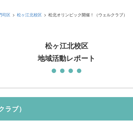
発刊物
賛助会員になる
門司区
松ヶ江北校区
松北オリンピック開催！（ウェルクラブ）
実習生の受入について
子どもの居場所づくり応援
基金
松ヶ江北校区
地域活動レポート
クラブ）