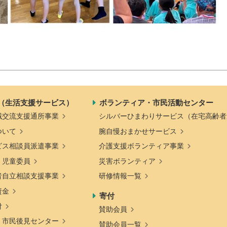
（生活支援サービス）
ボランティア・市民活動センター
域交流支援通所事業
シルバーひまわりサービス（在宅高齢者
ついて
腕自慢おまかせサービス
ビス相談員派遣事業
介護支援ボランティア事業
・児童委員
災害ボランティア
者自立相談支援事業
研修情報一覧
資金
寄付
付
賛助会員
・市民後見センター
賛助会員一覧