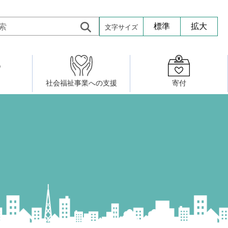
文字サイズ
標準
拡大
社会福祉事業への支援
寄付
活動したい
修・養成
組織図
社会福祉施設への寄贈品提供
権利擁護・市民後見センター
ア大学校）
サロン活動
小地域福祉活動計画
若松区事務所
プチボにっき
ボランティア活動
研修事業
プチボザウルス
寄付したい