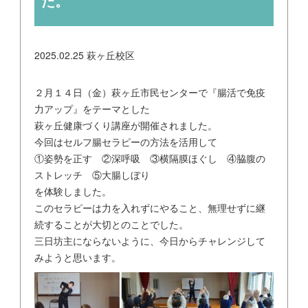
た。
2025.02.25
萩ヶ丘校区
２月１４日（金）萩ヶ丘市民センターで『腸活で免疫
力アップ』をテーマとした
萩ヶ丘健康づくり講座が開催されました。
今回はセルフ腸セラピーの方法を活用して
①姿勢を正す ②深呼吸 ③横隔膜ほぐし ④脇腹の
ストレッチ ⑤大腸しぼり
を体験しました。
このセラピーは力を入れずにやること、無理せずに継
続することが大切とのことでした。
三日坊主にならないように、今日からチャレンジして
みようと思います。