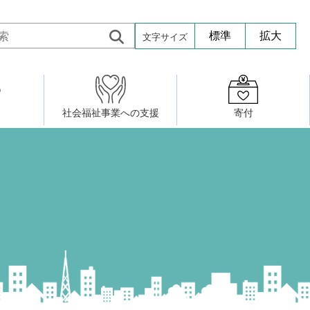
文字サイズ
標準
拡大
社会福祉事業への支援
寄付
活動したい
修・養成
組織図
社会福祉施設への寄贈品提供
権利擁護・市民後見センター
ア大学校）
サロン活動
小地域福祉活動計画
若松区事務所
プチボにっき
ボランティア活動
研修事業
プチボザウルス
寄付したい