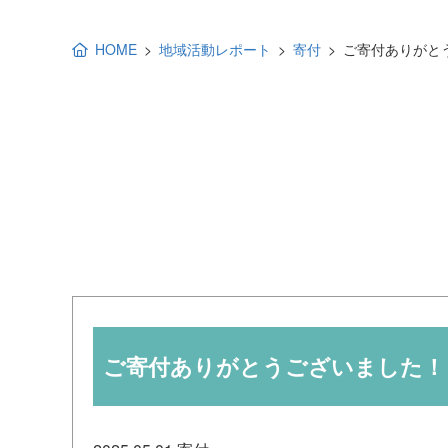
地域福祉活動計画
研修事業
HOME
地域活動レポート
寄付
ご寄付ありがと
出前講演
福祉教育
各種助成金情報
ご寄付ありがとうございました！