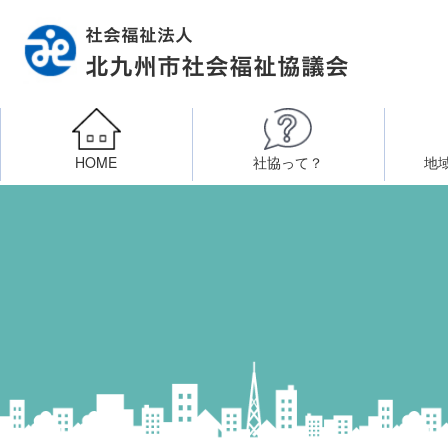
HOME
社協って？
地
相談したい
社会福祉施設への整備資金貸付
北九州市社会福祉協議
区・校（地）区社協
ボラン
高齢者に関すること
障
門司区事務所
終活あんしんセンター
北九
子どもに関すること
八幡東区事務所
その他
知りたい・学びたい