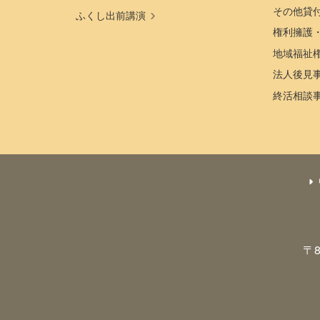
その他貸
ふくし出前講演
権利擁護
地域福祉
法人後見
終活相談
〒