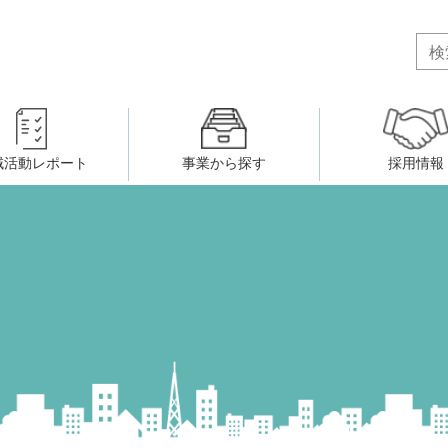
域活動レポート
事業から探す
採用情報
ボランティア・市民活動者の研
会
民間社会福祉事業従事者共済事業
ティア・市民活動センター
（旧北九州市社会福祉ボランティ
害のある人に関すること
ふれあいネットワーク
小倉北区事務所
小倉南区事務所
州シニアネットアカデミー
寄 付
生活に関すること
ウェルクラブ活動
八幡西区事務所
戸畑区事務所