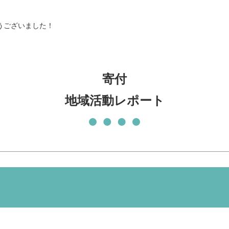
発刊物
賛助会員になる
うございました！
実習生の受入について
子どもの居場所づくり応援
基金
寄付
地域活動レポート