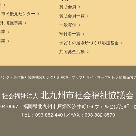
付
賛助会員
・市民後見センター
賛助会員一覧
権利擁護事業
一般寄付
事業
寄付者一覧
事業
子どもの居場所づくり応援基金
共同募金活動
リンク・著作権
関係機関リンク
所在地・マップ
サイトマップ
個人情報保護
北九州市社会福祉協議会
社会福祉法人
804-0067 福岡県北九州市戸畑区汐井町1-6
ウェルとばた8F
TEL：093-882-4401／FAX：093-882-3579