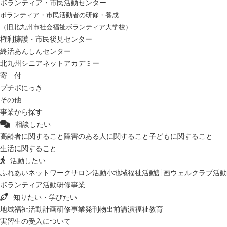
ボランティア・市民活動センター
ボランティア・市民活動者の研修・養成
（旧北九州市社会福祉ボランティア大学校）
権利擁護・市民後見センター
終活あんしんセンター
北九州シニアネットアカデミー
寄 付
プチボにっき
その他
事業から探す
相談したい
高齢者に関すること
障害のある人に関すること
子どもに関すること
生活に関すること
活動したい
ふれあいネットワーク
サロン活動
小地域福祉活動計画
ウェルクラブ活動
ボランティア活動
研修事業
知りたい・学びたい
地域福祉活動計画
研修事業
発刊物
出前講演
福祉教育
実習生の受入について