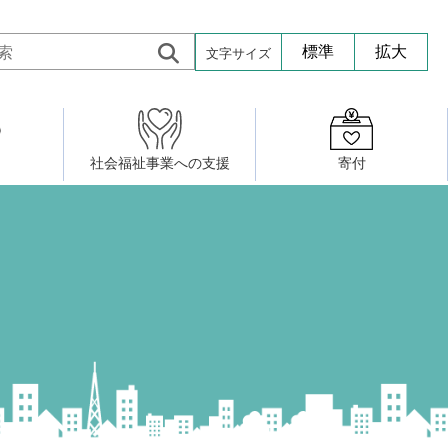
文字サイズ
標準
拡大
社会福祉事業への支援
寄付
活動したい
修・養成
組織図
社会福祉施設への寄贈品提供
権利擁護・市民後見センター
ア大学校）
サロン活動
小地域福祉活動計画
若松区事務所
プチボにっき
ボランティア活動
研修事業
プチボザウルス
寄付したい