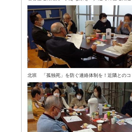
北班 「孤独死」を防ぐ連絡体制を！近隣とのコ