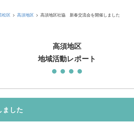
発刊物
賛助会員になる
若松区
高須地区
高須地区社協 新春交流会を開催しました
実習生の受入について
子どもの居場所づくり応援
基金
高須地区
地域活動レポート
しました