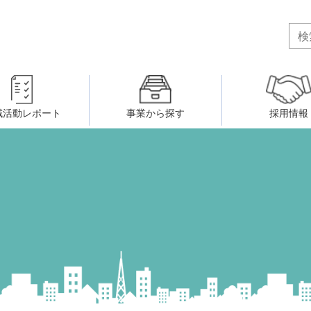
域活動レポート
事業から探す
採用情報
ボランティア・市民活動者の研
会
民間社会福祉事業従事者共済事業
ティア・市民活動センター
（旧北九州市社会福祉ボランティ
害のある人に関すること
ふれあいネットワーク
小倉北区事務所
小倉南区事務所
州シニアネットアカデミー
寄 付
生活に関すること
ウェルクラブ活動
八幡西区事務所
戸畑区事務所