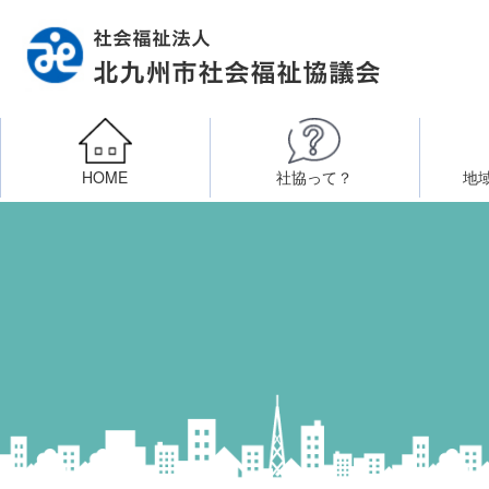
HOME
社協って？
地
相談したい
社会福祉施設への整備資金貸付
北九州市社会福祉協議
区・校（地）区社協
ボラン
高齢者に関すること
障
門司区事務所
終活あんしんセンター
北九
子どもに関すること
八幡東区事務所
その他
知りたい・学びたい