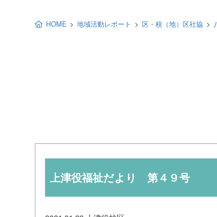
地域福祉活動計画
研修事業
HOME
地域活動レポート
区・校（地）区社協
出前講演
福祉教育
各種助成金情報
上津役福祉だより 第４９号