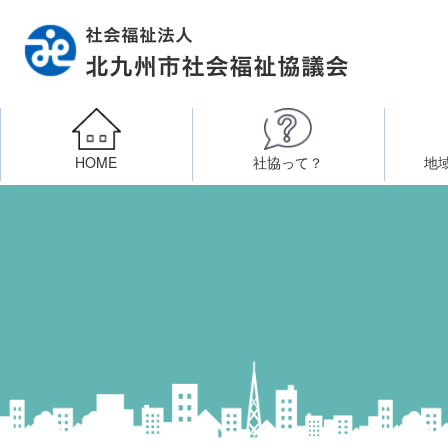
HOME
社協って？
地
相談したい
社会福祉施設への整備資金貸付
北九州市社会福祉協議
区・校（地）区社協
ボラン
高齢者に関すること
障
門司区事務所
終活あんしんセンター
北九
子どもに関すること
八幡東区事務所
その他
知りたい・学びたい