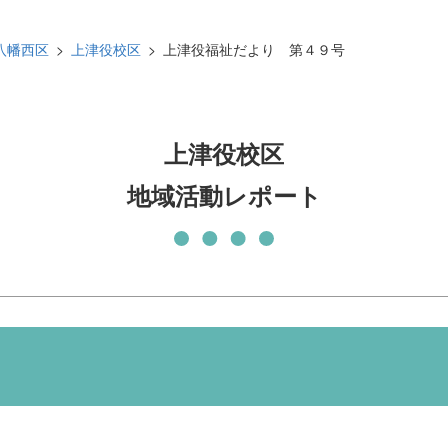
発刊物
賛助会員になる
八幡西区
上津役校区
上津役福祉だより 第４９号
実習生の受入について
子どもの居場所づくり応援
基金
上津役校区
地域活動レポート