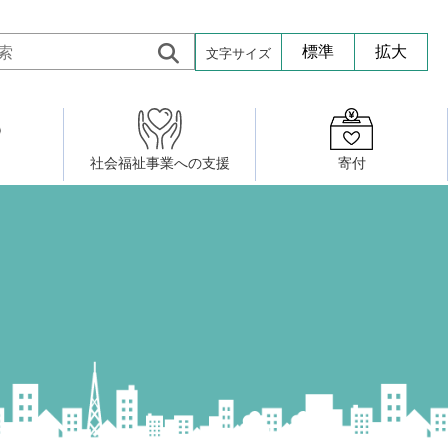
文字サイズ
標準
拡大
社会福祉事業への支援
寄付
活動したい
修・養成
組織図
社会福祉施設への寄贈品提供
権利擁護・市民後見センター
ア大学校）
サロン活動
小地域福祉活動計画
若松区事務所
プチボにっき
ボランティア活動
研修事業
プチボザウルス
寄付したい