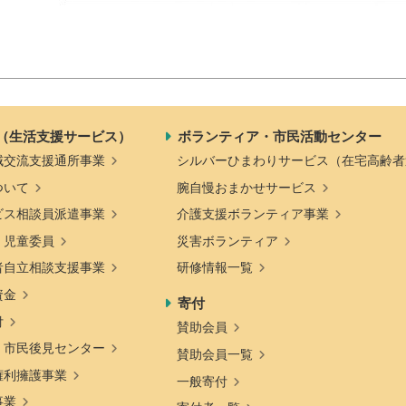
（生活支援サービス）
ボランティア・市民活動センター
域交流支援通所事業
シルバーひまわりサービス（在宅高齢者
ついて
腕自慢おまかせサービス
ビス相談員派遣事業
介護支援ボランティア事業
・児童委員
災害ボランティア
者自立相談支援事業
研修情報一覧
資金
寄付
付
賛助会員
・市民後見センター
賛助会員一覧
権利擁護事業
一般寄付
事業