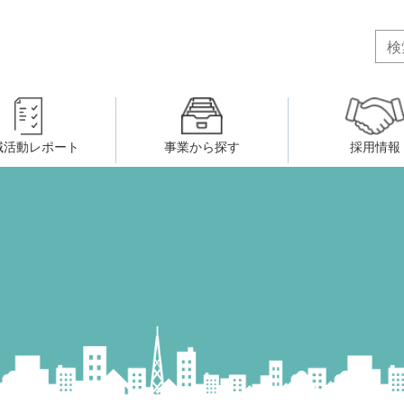
域活動レポート
事業から探す
採用情報
ボランティア・市民活動者の研
会
民間社会福祉事業従事者共済事業
ティア・市民活動センター
（旧北九州市社会福祉ボランティ
害のある人に関すること
ふれあいネットワーク
小倉北区事務所
小倉南区事務所
州シニアネットアカデミー
寄 付
生活に関すること
ウェルクラブ活動
八幡西区事務所
戸畑区事務所