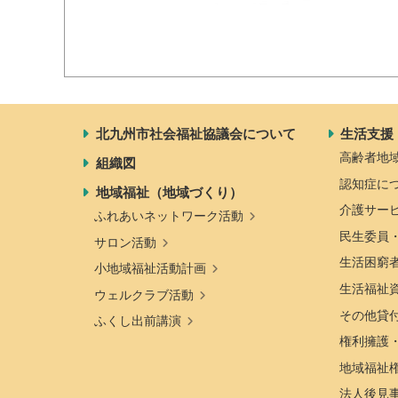
北九州市社会福祉協議会について
生活支援
高齢者地
組織図
認知症に
地域福祉（地域づくり）
介護サー
ふれあいネットワーク活動
民生委員
サロン活動
生活困窮
小地域福祉活動計画
生活福祉
ウェルクラブ活動
その他貸
ふくし出前講演
権利擁護
地域福祉
法人後見