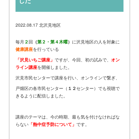
した
2022.08.17
北沢見地区
毎月
２
回
（
第２・第４木曜
）
に沢見地区の人を対象に
健康講座
を行っている
「沢見いちご講座」
ですが、今回、初の試みで、
オン
ライン講座
を開催しました。
沢見市民センターで講座を行い、オンラインで繋ぎ、
戸畑区の各市民センター（
１２
センター）でも視聴で
きるように配信しました。
講座のテーマは、今の時期、最も気を付けなければな
らない
「熱中症予防について」
です。