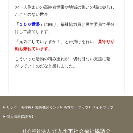
お一人住まいの高齢者世帯や地域の集いの場に参加し
たことのない世帯
「
１５０世帯
」
に向け、福祉協力員と民生委員で手分
けして訪問します。
「元気にしていますか？」と声掛けを行い、
見守り活
動も兼ねています。
こういった活動の積み重ねが、切れ目ない支援に繋
がっていくのだなと感じました。
リンク・著作権
関係機関リンク
所在地・マップ
サイトマップ
個人情報保護方針
北九州市社会福祉協議会
社会福祉法人