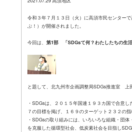
2021.07.29
高須地区
令和３年７月１３日（火）に高須市民センターで高
ぶ！）が開催されました。
今回は、
第1部 「SDGsて何？わたしたちの生
と題して、北九州市企画調整局SDGs推進室 
・SDGsは、２０１５年国連１９３カ国で合意
７の目標を掲げ、１６９のターゲット２３２の指
・SDGsの取り組みには、いろいろな組織・団
を克服した循環型社会、低炭素社会を目指しSDG