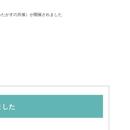
一般寄付
共同募金活動
ルたかすの共催）が開催されました
社会福祉施設への寄贈品提
ソフトバンク つながる募
供
金
ました