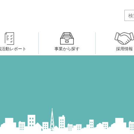
域活動レポート
事業から探す
採用情報
ボランティア・市民活動者の研
会
民間社会福祉事業従事者共済事業
ティア・市民活動センター
（旧北九州市社会福祉ボランティ
害のある人に関すること
ふれあいネットワーク
小倉北区事務所
小倉南区事務所
州シニアネットアカデミー
寄 付
生活に関すること
ウェルクラブ活動
八幡西区事務所
戸畑区事務所