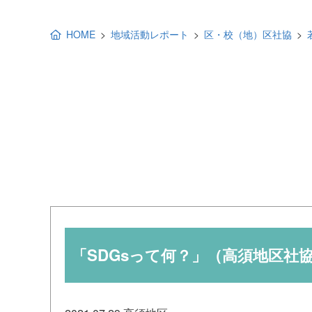
地域福祉活動計画
研修事業
HOME
地域活動レポート
区・校（地）区社協
出前講演
福祉教育
各種助成金情報
「SDGsって何？」（高須地区