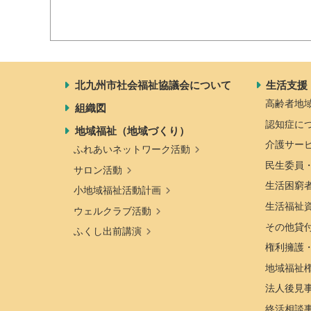
北九州市社会福祉協議会について
生活支援
高齢者地
組織図
認知症に
地域福祉（地域づくり）
介護サー
ふれあいネットワーク活動
民生委員
サロン活動
生活困窮
小地域福祉活動計画
生活福祉
ウェルクラブ活動
その他貸
ふくし出前講演
権利擁護
地域福祉
法人後見
終活相談