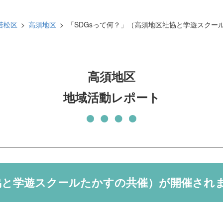
発刊物
賛助会員になる
若松区
高須地区
「SDGsって何？」（高須地区社協と学遊スクー
実習生の受入について
子どもの居場所づくり応援
基金
高須地区
地域活動レポート
社協と学遊スクールたかすの共催）が開催され