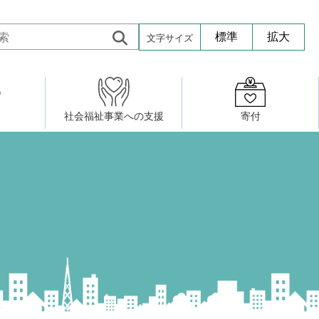
文字サイズ
標準
拡大
社会福祉事業への支援
寄付
活動したい
修・養成
組織図
社会福祉施設への寄贈品提供
権利擁護・市民後見センター
ア大学校）
サロン活動
小地域福祉活動計画
若松区事務所
プチボにっき
ボランティア活動
研修事業
プチボザウルス
寄付したい