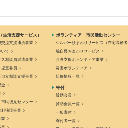
（生活支援サービス）
ボランティア・市民活動センター
域交流支援通所事業
シルバーひまわりサービス（在宅高齢者
ついて
腕自慢おまかせサービス
ビス相談員派遣事業
介護支援ボランティア事業
・児童委員
災害ボランティア
者自立相談支援事業
研修情報一覧
資金
寄付
付
賛助会員
・市民後見センター
賛助会員一覧
権利擁護事業
一般寄付
事業
寄付者一覧
事業