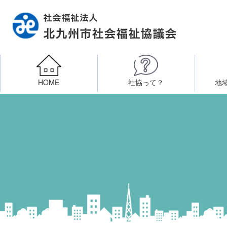
HOME
社協って？
地
相談したい
社会福祉施設への整備資金貸付
北九州市社会福祉協議
区・校（地）区社協
ボラン
高齢者に関すること
障
門司区事務所
終活あんしんセンター
北九
子どもに関すること
八幡東区事務所
その他
知りたい・学びたい