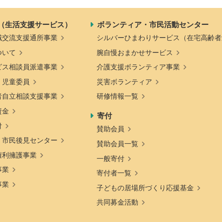
（生活支援サービス）
ボランティア・市民活動センター
域交流支援通所事業
シルバーひまわりサービス（在宅高齢者
ついて
腕自慢おまかせサービス
ビス相談員派遣事業
介護支援ボランティア事業
・児童委員
災害ボランティア
者自立相談支援事業
研修情報一覧
資金
寄付
付
賛助会員
・市民後見センター
賛助会員一覧
権利擁護事業
一般寄付
事業
寄付者一覧
事業
子どもの居場所づくり応援基金
共同募金活動