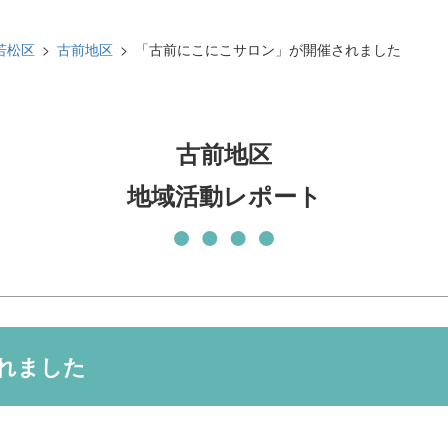
発刊物
賛助会員になる
若松区
古前地区
「古前にこにこサロン」が開催されました
実習生の受入について
子どもの居場所づくり応援
基金
古前地区
地域活動レポート
れました