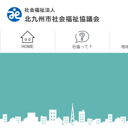
HOME
社協って？
地
相談したい
社会福祉施設への整備資金貸付
北九州市社会福祉協議
区・校（地）区社協
ボラン
高齢者に関すること
障
門司区事務所
終活あんしんセンター
北九
子どもに関すること
八幡東区事務所
その他
知りたい・学びたい