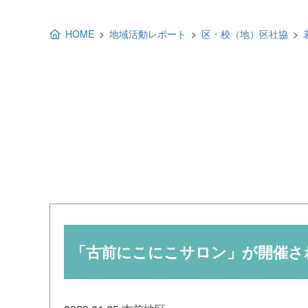
地域福祉活動計画
研修事業
HOME
地域活動レポート
区・校（地）区社協
出前講演
福祉教育
各種助成金情報
「古前にこにこサロン」が開催さ