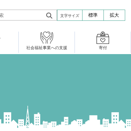
文字サイズ
標準
拡大
社会福祉事業への支援
寄付
活動したい
修・養成
組織図
社会福祉施設への寄贈品提供
権利擁護・市民後見センター
ア大学校）
サロン活動
小地域福祉活動計画
若松区事務所
プチボにっき
ボランティア活動
研修事業
プチボザウルス
寄付したい