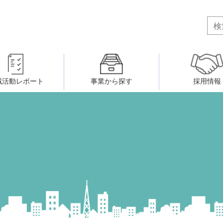
域活動レポート
事業から探す
採用情報
ボランティア・市民活動者の研
会
民間社会福祉事業従事者共済事業
ティア・市民活動センター
（旧北九州市社会福祉ボランティ
害のある人に関すること
ふれあいネットワーク
小倉北区事務所
小倉南区事務所
州シニアネットアカデミー
寄 付
生活に関すること
ウェルクラブ活動
八幡西区事務所
戸畑区事務所