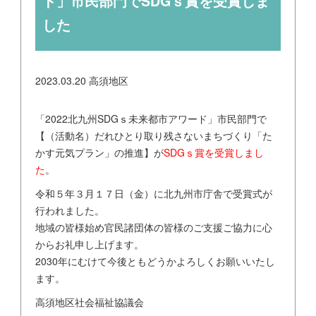
ド」市民部門でSDGｓ賞を受賞しま
した
2023.03.20
高須地区
「2022北九州SDGｓ未来都市アワード」市民部門で
【（活動名）だれひとり取り残さないまちづくり「た
かす元気プラン」の推進】が
SDGｓ賞を受賞しまし
た
。
令和５年３月１７日（金）に北九州市庁舎で受賞式が
行われました。
地域の皆様始め官民諸団体の皆様のご支援ご協力に心
からお礼申し上げます。
2030年にむけて今後ともどうかよろしくお願いいたし
ます。
高須地区社会福祉協議会