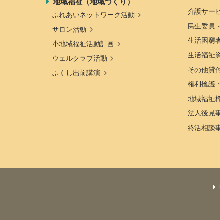
地域福祉（地域づくり）
介護サー
ふれあいネットワーク活動
民生委員
サロン活動
生活困窮
小地域福祉活動計画
生活福祉
ウェルクラブ活動
その他貸
ふくし出前講演
権利擁護
地域福祉
法人後見
終活相談