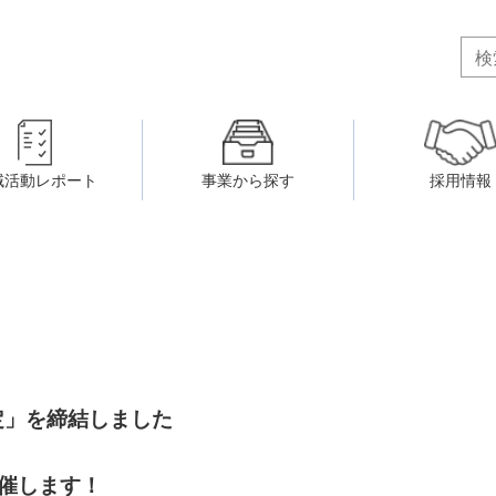
域活動レポート
事業から探す
採用情報
ボランティア・市民活動者の研
会
民間社会福祉事業従事者共済事業
ティア・市民活動センター
（旧北九州市社会福祉ボランティ
害のある人に関すること
ふれあいネットワーク
小倉北区事務所
小倉南区事務所
州シニアネットアカデミー
寄 付
生活に関すること
ウェルクラブ活動
定」を締結しました
八幡西区事務所
戸畑区事務所
開催します！