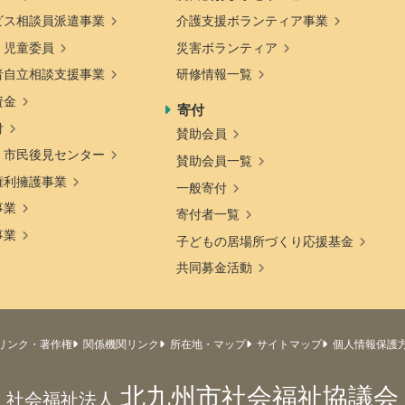
ビス相談員派遣事業
介護支援ボランティア事業
・児童委員
災害ボランティア
者自立相談支援事業
研修情報一覧
資金
寄付
付
賛助会員
・市民後見センター
賛助会員一覧
権利擁護事業
一般寄付
事業
寄付者一覧
事業
子どもの居場所づくり応援基金
共同募金活動
リンク・著作権
関係機関リンク
所在地・マップ
サイトマップ
個人情報保護
北九州市社会福祉協議会
社会福祉法人