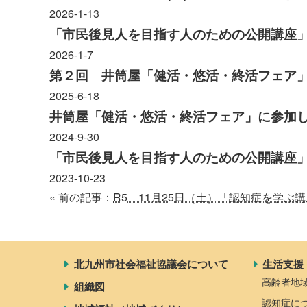
2026-1-13
地域福祉活動計画
研修事業
「市民後見人を目指す人のための公開講座
2026-1-7
出前講演
福祉教育
第２回 井筒屋「健活・悠活・終活フェア
2025-6-18
井筒屋「健活・悠活・終活フェア」に参加
2024-9-30
各種助成金情報
「市民後見人を目指す人のための公開講座
2023-10-23
« 前の記事：
R5 11月25日（土）「認知症を学
北九州市社会福祉協議会について
生活支援
高齢者地
組織図
認知症に