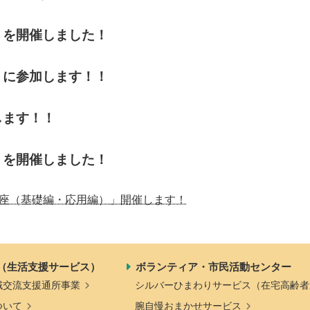
発刊物
賛助会員になる
」を開催しました！
実習生の受入について
子どもの居場所づくり応援
」に参加します！！
基金
します！！
」を開催しました！
ぶ講座（基礎編・応用編）」開催します！
（生活支援サービス）
ボランティア・市民活動センター
域交流支援通所事業
シルバーひまわりサービス（在宅高齢者
ついて
腕自慢おまかせサービス