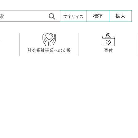
文字サイズ
標準
拡大
社会福祉事業への支援
寄付
活動したい
修・養成
組織図
社会福祉施設への寄贈品提供
権利擁護・市民後見センター
ア大学校）
サロン活動
小地域福祉活動計画
若松区事務所
プチボにっき
ボランティア活動
研修事業
プチボザウルス
寄付したい