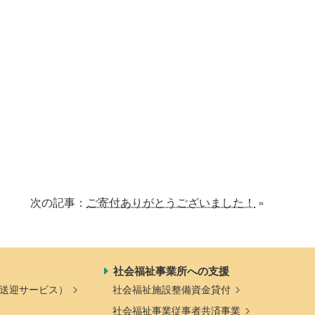
一般寄付
共同募金活動
社会福祉施設への寄贈品提
ソフトバンク つながる募
供
金
次の記事：
ご寄付ありがとうございました！
»
社会福祉事業所への支援
送迎サービス）
社会福祉施設整備資金貸付
社会福祉事業従事者共済事業