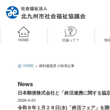
HOME
社協って？
地
相談したい
社会福祉施設への整備資金貸付
北九州市社会福祉協議
区・校（地）区社協
ボラン
HOME
権利擁護課 の執筆記事
高齢者に関すること
障
門司区事務所
終活あんしんセンター
北九
News
子どもに関すること
日本郵便株式会社と「終活連携に関する協
八幡東区事務所
2026-4-23
その他
知りたい・学びたい
令和８年１月２８日(水)「終活フェア」を