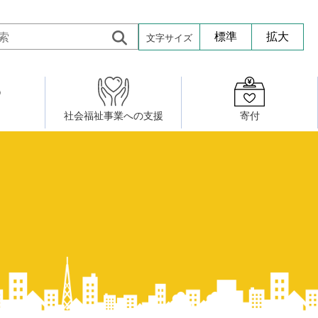
文字サイズ
標準
拡大
社会福祉事業への支援
寄付
活動したい
修・養成
組織図
社会福祉施設への寄贈品提供
権利擁護・市民後見センター
ア大学校）
サロン活動
小地域福祉活動計画
若松区事務所
プチボにっき
ボランティア活動
研修事業
プチボザウルス
寄付したい