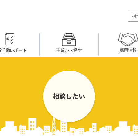
域活動レポート
事業から探す
採用情報
ボランティア・市民活動者の研
会
民間社会福祉事業従事者共済事業
ティア・市民活動センター
（旧北九州市社会福祉ボランティ
害のある人に関すること
ふれあいネットワーク
小倉北区事務所
小倉南区事務所
州シニアネットアカデミー
寄 付
生活に関すること
ウェルクラブ活動
八幡西区事務所
戸畑区事務所