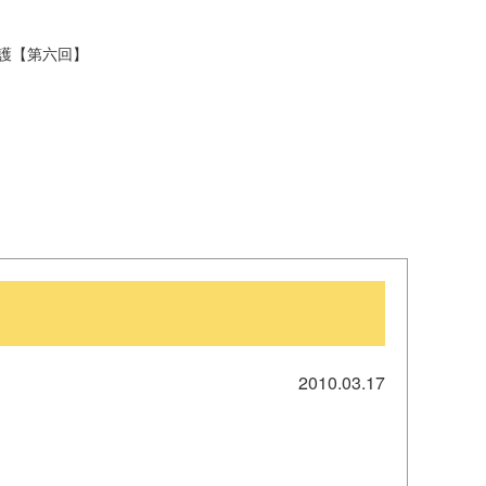
一般寄付
共同募金活動
保護【第六回】
社会福祉施設への寄贈品提
ソフトバンク つながる募
供
金
2010.03.17