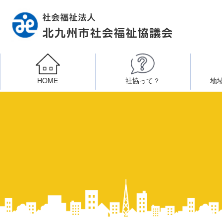
HOME
社協って？
地
相談したい
社会福祉施設への整備資金貸付
北九州市社会福祉協議
区・校（地）区社協
ボラン
高齢者に関すること
障
門司区事務所
終活あんしんセンター
北九
子どもに関すること
八幡東区事務所
その他
知りたい・学びたい