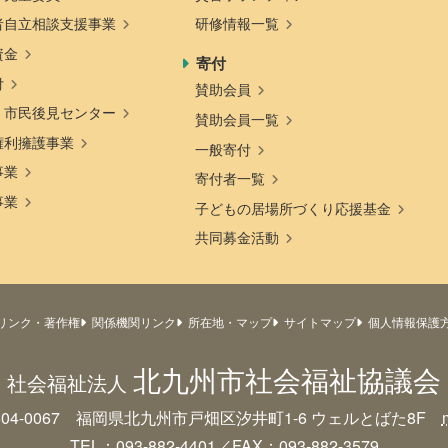
者自立相談支援事業
研修情報一覧
資金
寄付
付
賛助会員
・市民後見センター
賛助会員一覧
権利擁護事業
一般寄付
事業
寄付者一覧
事業
子どもの居場所づくり応援基金
共同募金活動
リンク・著作権
関係機関リンク
所在地・マップ
サイトマップ
個人情報保護
北九州市社会福祉協議会
社会福祉法人
804-0067 福岡県北九州市戸畑区汐井町1-6
ウェルとばた8F
TEL：093-882-4401／FAX：093-882-3579