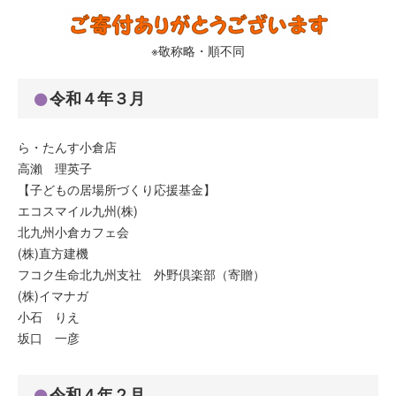
※敬称略・順不同
令和４年３月
ら・たんす小倉店
高瀨 理英子
【子どもの居場所づくり応援基金】
エコスマイル九州(株)
北九州小倉カフェ会
(株)直方建機
フコク生命北九州支社 外野倶楽部（寄贈）
(株)イマナガ
小石 りえ
坂口 一彦
令和４年２月