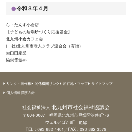
令和３年４月
ら・たんす小倉店
【子どもの居場所づくり応援基金】
北九州小倉カフェ会
(一社)北九州市老人クラブ連合会（寄贈）
㈲臼田産業
協栄電気㈱
リンク・著作権
関係機関リンク
所在地・マップ
サイトマップ
個人情報保護方針
北九州市社会福祉協議会
社会福祉法人
〒804-0067 福岡県北九州市戸畑区汐井町1-6
ウェルとばた8F
map
TEL：093-882-4401／FAX：093-882-3579