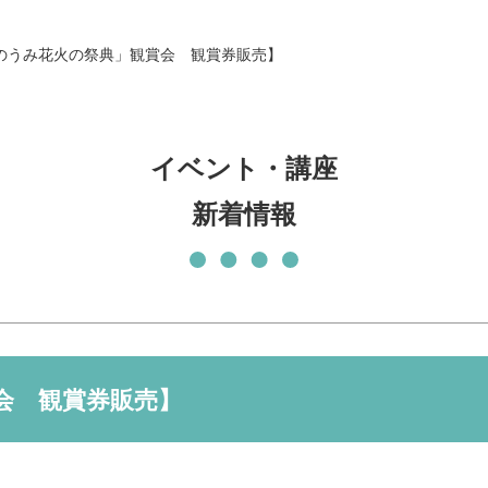
発刊物
賛助会員になる
のうみ花火の祭典」観賞会 観賞券販売】
実習生の受入について
子どもの居場所づくり応援
基金
イベント・講座
新着情報
会 観賞券販売】