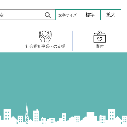
文字サイズ
標準
拡大
社会福祉事業への支援
寄付
活動したい
修・養成
組織図
社会福祉施設への寄贈品提供
権利擁護・市民後見センター
ア大学校）
サロン活動
小地域福祉活動計画
若松区事務所
プチボにっき
ボランティア活動
研修事業
プチボザウルス
寄付したい