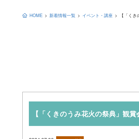
地域福祉活動計画
研修事業
HOME
新着情報一覧
イベント・講座
【「くき
出前講演
福祉教育
各種助成金情報
【「くきのうみ花火の祭典」観賞