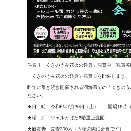
件名【「くきのうみ花火の祭典」観賞会 観賞券
「くきのうみ花火の祭典」観賞会を開催します。
昨年に引き続き開催される洞海湾での「くきのう
ださい。
★日 時 令和6年7月20日（土） 開場19時
★場 所 ウェルとばた6階屋上庭園
★観賞券 先着300人（入場の際に必要です）