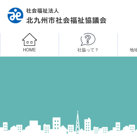
HOME
社協って？
地
相談したい
社会福祉施設への整備資金貸付
北九州市社会福祉協議
区・校（地）区社協
ボラン
高齢者に関すること
障
門司区事務所
終活あんしんセンター
北九
子どもに関すること
八幡東区事務所
その他
知りたい・学びたい