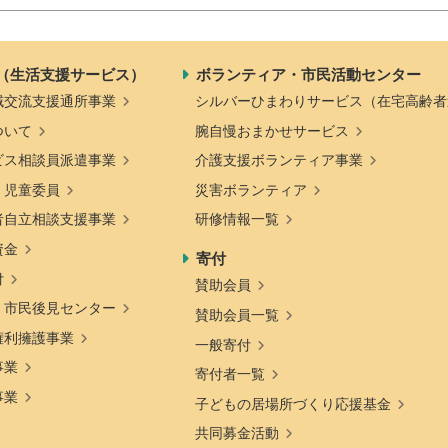
（生活支援サービス）
ボランティア・市民活動センター
域交流支援通所事業
シルバーひまわりサービス（在宅高齢者
ついて
腕自慢おまかせサービス
ビス相談員派遣事業
介護支援ボランティア事業
・児童委員
災害ボランティア
者自立相談支援事業
研修情報一覧
資金
寄付
付
賛助会員
・市民後見センター
賛助会員一覧
権利擁護事業
一般寄付
事業
寄付者一覧
事業
子どもの居場所づくり応援基金
共同募金活動