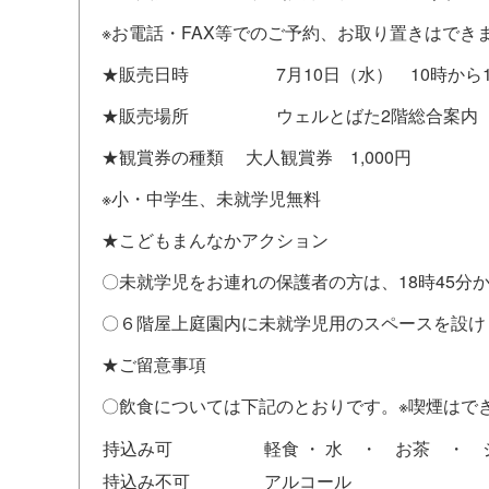
※お電話・FAX等でのご予約、お取り置きはでき
★販売日時 7月10日（水） 10時から19
★販売場所 ウェルとばた2階総合案内
★観賞券の種類 大人観賞券 1,000円
※小・中学生、未就学児無料
★こどもまんなかアクション
〇未就学児をお連れの保護者の方は、18時45分
〇６階屋上庭園内に未就学児用のスペースを設け
★ご留意事項
〇飲食については下記のとおりです。※喫煙はで
持込み可
軽食 ・ 水 ・ お茶 ・ 
持込み不可
アルコール