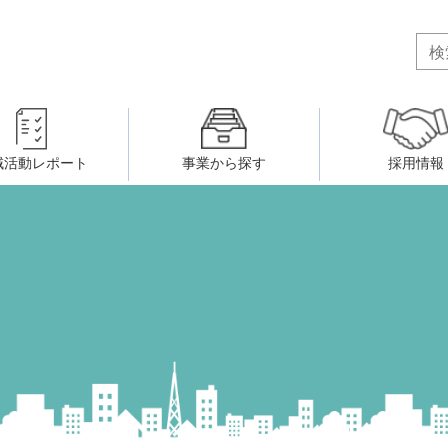
域活動レポート
事業から探す
採用情報
ボランティア・市民活動者の研
会
民間社会福祉事業従事者共済事業
ティア・市民活動センター
（旧北九州市社会福祉ボランティ
害のある人に関すること
ふれあいネットワーク
小倉北区事務所
小倉南区事務所
州シニアネットアカデミー
寄 付
生活に関すること
ウェルクラブ活動
八幡西区事務所
戸畑区事務所