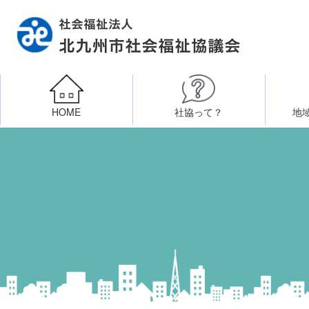
HOME
社協って？
地
相談したい
社会福祉施設への整備資金貸付
北九州市社会福祉協議
区・校（地）区社協
ボラン
高齢者に関すること
障
門司区事務所
終活あんしんセンター
北九
子どもに関すること
八幡東区事務所
その他
知りたい・学びたい