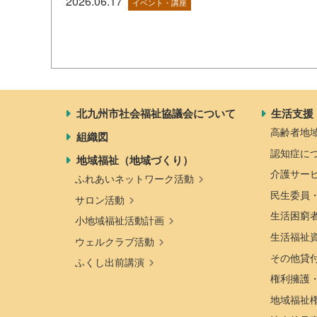
2026.06.17
イベント・講座
北九州市社会福祉協議会について
生活支援
高齢者地
組織図
認知症に
地域福祉（地域づくり）
介護サー
ふれあいネットワーク活動
民生委員
サロン活動
生活困窮
小地域福祉活動計画
生活福祉
ウェルクラブ活動
その他貸
ふくし出前講演
権利擁護
地域福祉