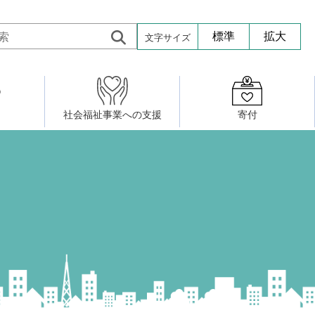
文字サイズ
標準
拡大
社会福祉事業への支援
寄付
活動したい
修・養成
組織図
社会福祉施設への寄贈品提供
権利擁護・市民後見センター
ア大学校）
サロン活動
小地域福祉活動計画
若松区事務所
プチボにっき
ボランティア活動
研修事業
プチボザウルス
寄付したい