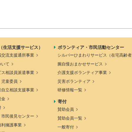
（生活支援サービス）
ボランティア・市民活動センター
域交流支援通所事業
シルバーひまわりサービス（在宅高齢者
ついて
腕自慢おまかせサービス
ビス相談員派遣事業
介護支援ボランティア事業
・児童委員
災害ボランティア
者自立相談支援事業
研修情報一覧
資金
寄付
付
賛助会員
・市民後見センター
賛助会員一覧
権利擁護事業
一般寄付