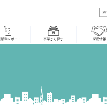
域活動レポート
事業から探す
採用情報
ボランティア・市民活動者の研
会
民間社会福祉事業従事者共済事業
ティア・市民活動センター
（旧北九州市社会福祉ボランティ
害のある人に関すること
ふれあいネットワーク
小倉北区事務所
小倉南区事務所
州シニアネットアカデミー
寄 付
生活に関すること
ウェルクラブ活動
八幡西区事務所
戸畑区事務所