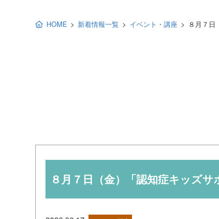
地域福祉活動計画
研修事業
HOME
新着情報一覧
イベント・講座
８月７日
出前講演
福祉教育
各種助成金情報
８月７日（金）「認知症キッズサ