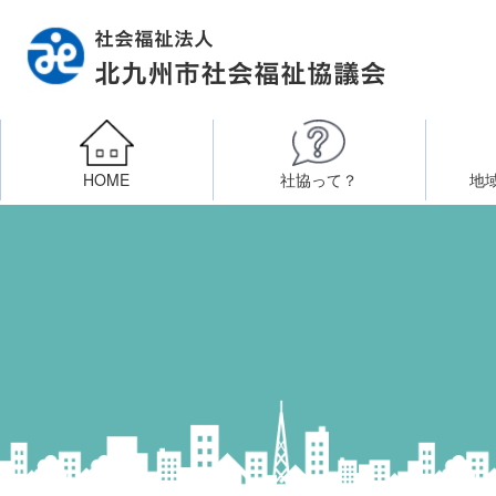
HOME
社協って？
地
相談したい
社会福祉施設への整備資金貸付
北九州市社会福祉協議
区・校（地）区社協
ボラン
高齢者に関すること
障
門司区事務所
終活あんしんセンター
北九
子どもに関すること
八幡東区事務所
その他
知りたい・学びたい