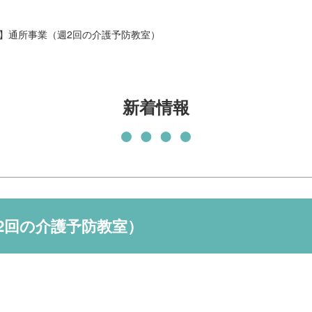
発刊物
賛助会員になる
！】通所事業（週2回の介護予防教室）
実習生の受入について
子どもの居場所づくり応援
基金
新着情報
2回の介護予防教室）