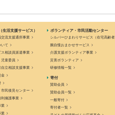
（生活支援サービス）
ボランティア・市民活動センター
域交流支援通所事業
シルバーひまわりサービス（在宅高齢者
ついて
腕自慢おまかせサービス
ビス相談員派遣事業
介護支援ボランティア事業
・児童委員
災害ボランティア
者自立相談支援事業
研修情報一覧
資金
寄付
付
賛助会員
・市民後見センター
賛助会員一覧
権利擁護事業
一般寄付
事業
寄付者一覧
事業
子どもの居場所づくり応援基金