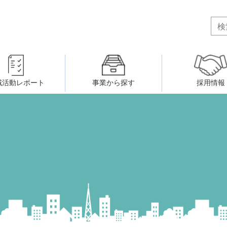
域活動レポート
事業から探す
採用情報
ボランティア・市民活動者の研
会
民間社会福祉事業従事者共済事業
ティア・市民活動センター
（旧北九州市社会福祉ボランティ
害のある人に関すること
ふれあいネットワーク
小倉北区事務所
小倉南区事務所
州シニアネットアカデミー
寄 付
生活に関すること
ウェルクラブ活動
八幡西区事務所
戸畑区事務所