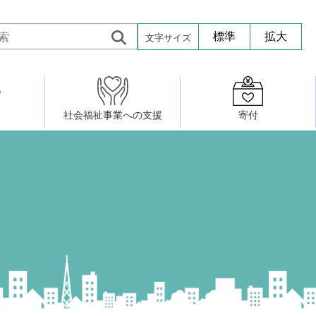
文字サイズ
標準
拡大
社会福祉事業への支援
寄付
活動したい
修・養成
組織図
社会福祉施設への寄贈品提供
権利擁護・市民後見センター
ア大学校）
サロン活動
小地域福祉活動計画
若松区事務所
プチボにっき
ボランティア活動
研修事業
プチボザウルス
寄付したい