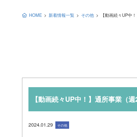
地域福祉活動計画
研修事業
HOME
新着情報一覧
その他
【動画続々UP中
出前講演
福祉教育
各種助成金情報
【動画続々UP中！】通所事業（週
2024.01.29
その他