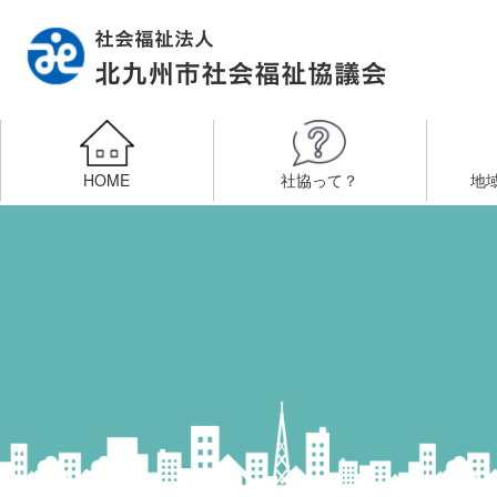
HOME
社協って？
地
相談したい
社会福祉施設への整備資金貸付
北九州市社会福祉協議
区・校（地）区社協
ボラン
高齢者に関すること
障
門司区事務所
終活あんしんセンター
北九
子どもに関すること
八幡東区事務所
その他
知りたい・学びたい