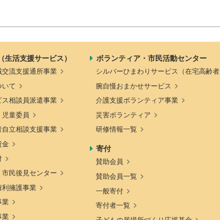
（生活支援サービス）
ボランティア・市民活動センター
域交流支援通所事業
シルバーひまわりサービス（在宅高齢者
ついて
腕自慢おまかせサービス
ビス相談員派遣事業
介護支援ボランティア事業
・児童委員
災害ボランティア
者自立相談支援事業
研修情報一覧
資金
寄付
付
賛助会員
・市民後見センター
賛助会員一覧
権利擁護事業
一般寄付
事業
寄付者一覧
事業
子どもの居場所づくり応援基金