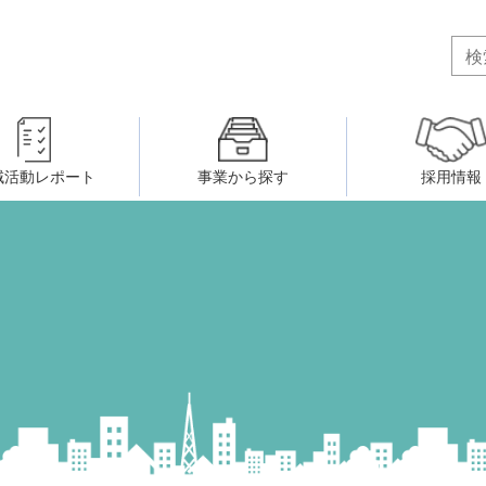
域活動レポート
事業から探す
採用情報
ボランティア・市民活動者の研
会
民間社会福祉事業従事者共済事業
ティア・市民活動センター
（旧北九州市社会福祉ボランティ
害のある人に関すること
ふれあいネットワーク
小倉北区事務所
小倉南区事務所
州シニアネットアカデミー
寄 付
生活に関すること
ウェルクラブ活動
八幡西区事務所
戸畑区事務所