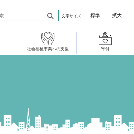
文字サイズ
標準
拡大
社会福祉事業への支援
寄付
活動したい
修・養成
組織図
社会福祉施設への寄贈品提供
権利擁護・市民後見センター
ア大学校）
サロン活動
小地域福祉活動計画
若松区事務所
プチボにっき
ボランティア活動
研修事業
プチボザウルス
寄付したい