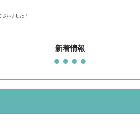
発刊物
賛助会員になる
ございました！
実習生の受入について
子どもの居場所づくり応援
基金
新着情報