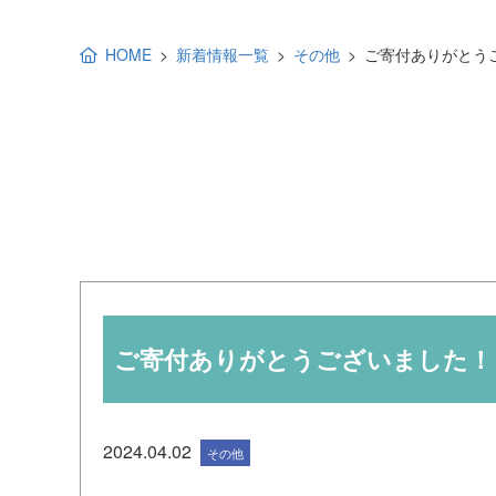
地域福祉活動計画
研修事業
HOME
新着情報一覧
その他
ご寄付ありがとう
出前講演
福祉教育
各種助成金情報
ご寄付ありがとうございました！
2024.04.02
その他