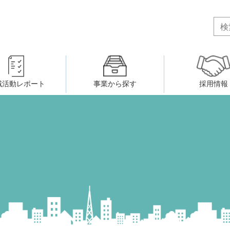
域活動レポート
事業から探す
採用情報
ボランティア・市民活動者の研
会
民間社会福祉事業従事者共済事業
ティア・市民活動センター
（旧北九州市社会福祉ボランティ
害のある人に関すること
ふれあいネットワーク
小倉北区事務所
小倉南区事務所
州シニアネットアカデミー
寄 付
生活に関すること
ウェルクラブ活動
八幡西区事務所
戸畑区事務所