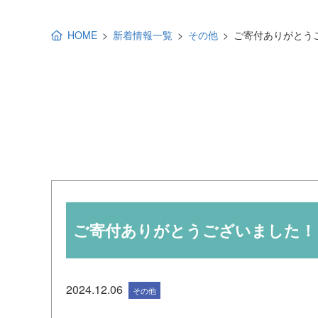
地域福祉活動計画
研修事業
HOME
新着情報一覧
その他
ご寄付ありがとう
出前講演
福祉教育
各種助成金情報
ご寄付ありがとうございました！
2024.12.06
その他