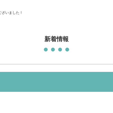
発刊物
賛助会員になる
ございました！
実習生の受入について
子どもの居場所づくり応援
基金
新着情報