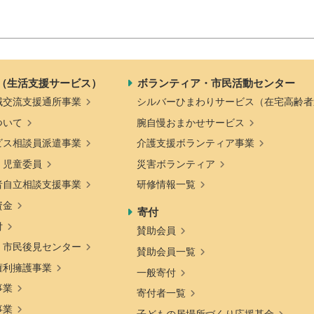
（生活支援サービス）
ボランティア・市民活動センター
域交流支援通所事業
シルバーひまわりサービス（在宅高齢者
ついて
腕自慢おまかせサービス
ビス相談員派遣事業
介護支援ボランティア事業
・児童委員
災害ボランティア
者自立相談支援事業
研修情報一覧
資金
寄付
付
賛助会員
・市民後見センター
賛助会員一覧
権利擁護事業
一般寄付
事業
寄付者一覧
事業
子どもの居場所づくり応援基金