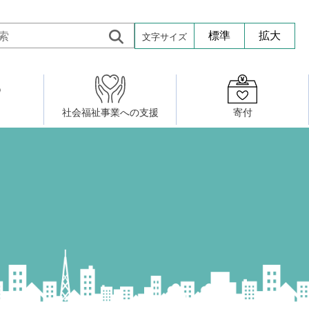
文字サイズ
標準
拡大
社会福祉事業への支援
寄付
活動したい
修・養成
組織図
社会福祉施設への寄贈品提供
権利擁護・市民後見センター
ア大学校）
サロン活動
小地域福祉活動計画
若松区事務所
プチボにっき
ボランティア活動
研修事業
プチボザウルス
寄付したい