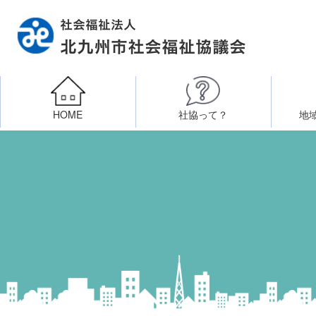
HOME
社協って？
地
相談したい
社会福祉施設への整備資金貸付
北九州市社会福祉協議
区・校（地）区社協
ボラン
高齢者に関すること
障
門司区事務所
終活あんしんセンター
北九
子どもに関すること
八幡東区事務所
その他
知りたい・学びたい