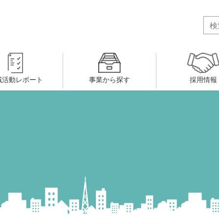
域活動レポート
事業から探す
採用情報
ボランティア・市民活動者の研
会
民間社会福祉事業従事者共済事業
ティア・市民活動センター
（旧北九州市社会福祉ボランティ
害のある人に関すること
ふれあいネットワーク
小倉北区事務所
小倉南区事務所
州シニアネットアカデミー
寄 付
生活に関すること
ウェルクラブ活動
八幡西区事務所
戸畑区事務所