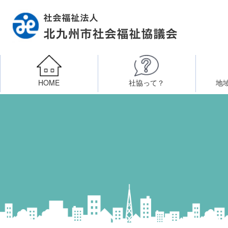
HOME
社協って？
地
相談したい
社会福祉施設への整備資金貸付
北九州市社会福祉協議
区・校（地）区社協
ボラン
高齢者に関すること
障
門司区事務所
終活あんしんセンター
北九
子どもに関すること
八幡東区事務所
その他
知りたい・学びたい