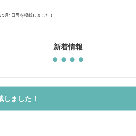
発刊物
賛助会員になる
り5月1日号を掲載しました！
実習生の受入について
子どもの居場所づくり応援
基金
新着情報
載しました！