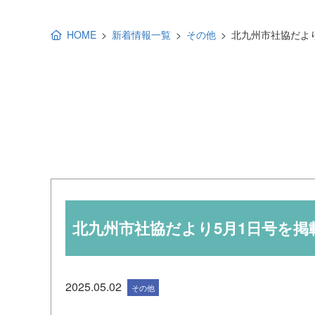
地域福祉活動計画
研修事業
HOME
新着情報一覧
その他
北九州市社協だよ
出前講演
福祉教育
各種助成金情報
北九州市社協だより5月1日号を掲
2025.05.02
その他