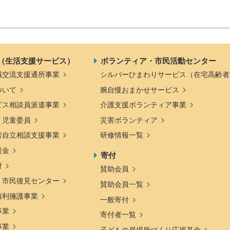
（生活支援サービス）
ボランティア・市民活動センター
域交流支援通所事業
シルバーひまわりサービス（在宅高齢者
ついて
腕自慢おまかせサービス
ビス相談員派遣事業
介護支援ボランティア事業
・児童委員
災害ボランティア
者自立相談支援事業
研修情報一覧
資金
寄付
付
賛助会員
・市民後見センター
賛助会員一覧
権利擁護事業
一般寄付
事業
寄付者一覧
事業
子どもの居場所づくり応援基金