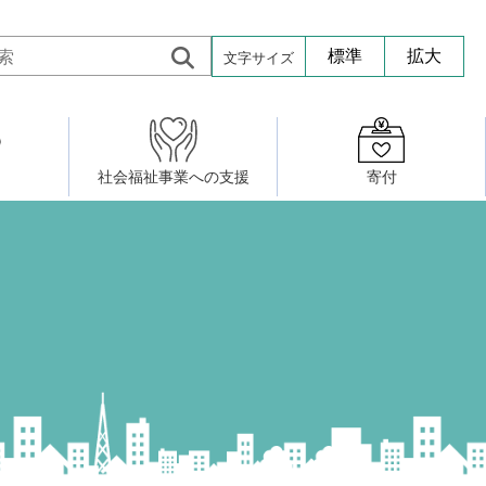
文字サイズ
標準
拡大
社会福祉事業への支援
寄付
活動したい
修・養成
組織図
社会福祉施設への寄贈品提供
権利擁護・市民後見センター
ア大学校）
サロン活動
小地域福祉活動計画
若松区事務所
プチボにっき
ボランティア活動
研修事業
プチボザウルス
寄付したい