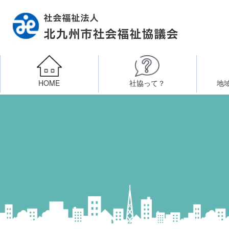
HOME
社協って？
地
相談したい
社会福祉施設への整備資金貸付
北九州市社会福祉協議
区・校（地）区社協
ボラン
高齢者に関すること
障
門司区事務所
終活あんしんセンター
北九
子どもに関すること
八幡東区事務所
その他
知りたい・学びたい