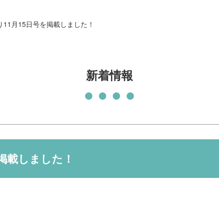
発刊物
賛助会員になる
11月15日号を掲載しました！
実習生の受入について
子どもの居場所づくり応援
基金
新着情報
を掲載しました！