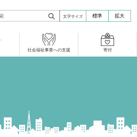
文字サイズ
標準
拡大
社会福祉事業への支援
寄付
活動したい
修・養成
組織図
社会福祉施設への寄贈品提供
権利擁護・市民後見センター
ア大学校）
サロン活動
小地域福祉活動計画
若松区事務所
プチボにっき
ボランティア活動
研修事業
プチボザウルス
寄付したい