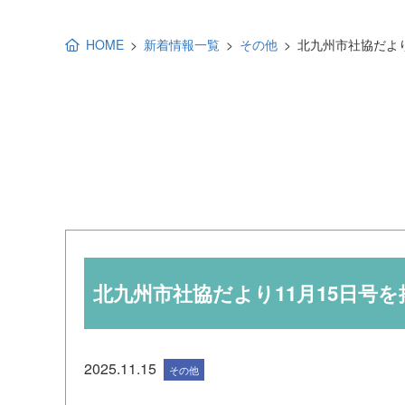
地域福祉活動計画
研修事業
HOME
新着情報一覧
その他
北九州市社協だより
出前講演
福祉教育
各種助成金情報
北九州市社協だより11月15日号
2025.11.15
その他