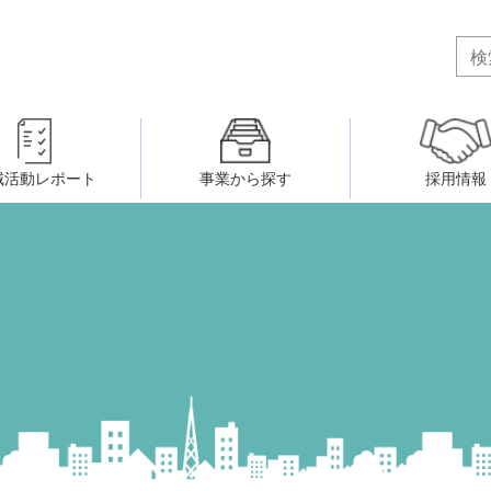
域活動レポート
事業から探す
採用情報
ボランティア・市民活動者の研
会
民間社会福祉事業従事者共済事業
ティア・市民活動センター
（旧北九州市社会福祉ボランティ
害のある人に関すること
ふれあいネットワーク
小倉北区事務所
小倉南区事務所
州シニアネットアカデミー
寄 付
生活に関すること
ウェルクラブ活動
八幡西区事務所
戸畑区事務所