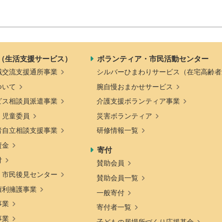
（生活支援サービス）
ボランティア・市民活動センター
域交流支援通所事業
シルバーひまわりサービス（在宅高齢者
ついて
腕自慢おまかせサービス
ビス相談員派遣事業
介護支援ボランティア事業
・児童委員
災害ボランティア
者自立相談支援事業
研修情報一覧
資金
寄付
付
賛助会員
・市民後見センター
賛助会員一覧
権利擁護事業
一般寄付
事業
寄付者一覧
事業
子どもの居場所づくり応援基金