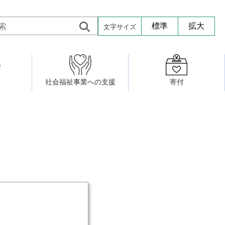
文字サイズ
標準
拡大
社会福祉事業への支援
寄付
活動したい
修・養成
組織図
社会福祉施設への寄贈品提供
権利擁護・市民後見センター
ア大学校）
サロン活動
小地域福祉活動計画
若松区事務所
プチボにっき
ボランティア活動
研修事業
プチボザウルス
寄付したい