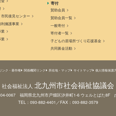
資金
寄付
付
賛助会員
・市民後見センター
賛助会員一覧
権利擁護事業
一般寄付
事業
寄付者一覧
事業
子どもの居場所づくり応援基金
共同募金活動
リンク・著作権
関係機関リンク
所在地・マップ
サイトマップ
個人情報保護
北九州市社会福祉協議会
社会福祉法人
804-0067 福岡県北九州市戸畑区汐井町1-6
ウェルとばた8F
TEL：093-882-4401／FAX：093-882-3579