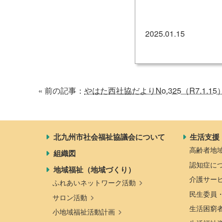
地域福祉活動計画
研修事業
2025.01.15
出前講演
福祉教育
« 前の記事：
やはた西社協だよりNo.325（R7.1.15
各種助成金情報
北九州市社会福祉協議会について
生活支援
高齢者地
組織図
認知症に
地域福祉（地域づくり）
介護サー
ふれあいネットワーク活動
民生委員
サロン活動
生活困窮
小地域福祉活動計画