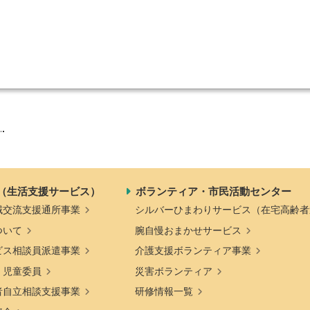
発刊物
賛助会員になる
実習生の受入について
子どもの居場所づくり応援
基金
）
（生活支援サービス）
ボランティア・市民活動センター
域交流支援通所事業
シルバーひまわりサービス（在宅高齢者
ついて
腕自慢おまかせサービス
ビス相談員派遣事業
介護支援ボランティア事業
・児童委員
災害ボランティア
者自立相談支援事業
研修情報一覧