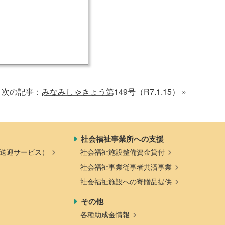
一般寄付
共同募金活動
社会福祉施設への寄贈品提
ソフトバンク つながる募
供
金
次の記事：
みなみしゃきょう第149号（R7.1.15）
»
社会福祉事業所への支援
送迎サービス）
社会福祉施設整備資金貸付
社会福祉事業従事者共済事業
社会福祉施設への寄贈品提供
その他
各種助成金情報