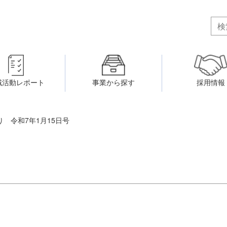
域活動レポート
事業から探す
採用情報
ボランティア・市民活動者の研
会
民間社会福祉事業従事者共済事業
ティア・市民活動センター
 令和7年1月15日号
（旧北九州市社会福祉ボランティ
害のある人に関すること
ふれあいネットワーク
小倉北区事務所
小倉南区事務所
州シニアネットアカデミー
寄 付
生活に関すること
ウェルクラブ活動
八幡西区事務所
戸畑区事務所
より 令和7年1月15日号