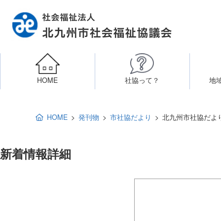
HOME
社協って？
地
相談したい
社会福祉施設への整備資金貸付
北九州市社会福祉協議
区・校（地）区社協
ボラン
HOME
発刊物
市社協だより
北九州市社協だより
高齢者に関すること
障
新着情報詳細
門司区事務所
終活あんしんセンター
北九
子どもに関すること
八幡東区事務所
その他
知りたい・学びたい
北九州市社協だ