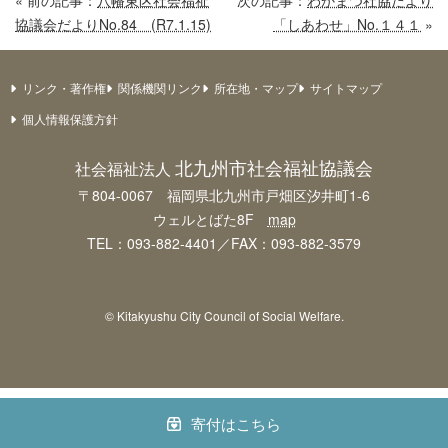
« 前の記事：
八幡東区社会福祉
次の記事：
わかまつ社協だより
協議会だよりNo.84 (R7.1.15)
「しあわせ」No.１４１
»
リンク・著作権
関係機関リンク
所在地・マップ
サイトマップ
個人情報保護方針
北九州市社会福祉協議会
社会福祉法人
〒804-0067 福岡県北九州市戸畑区汐井町1-6
ウェルとばた8F
map
TEL：093-882-4401／FAX：093-882-3579
© Kitakyushu City Council of Social Welfare.
寄付はこちら