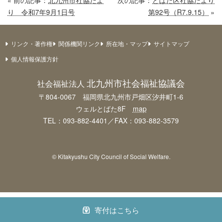
« 前の記事：
北九州市社協だよ
次の記事：
とばた区社協だより
り 令和7年9月1日号
第92号（R7.9.15）
»
リンク・著作権
関係機関リンク
所在地・マップ
サイトマップ
個人情報保護方針
北九州市社会福祉協議会
社会福祉法人
〒804-0067 福岡県北九州市戸畑区汐井町1-6
ウェルとばた8F
map
TEL：093-882-4401／FAX：093-882-3579
© Kitakyushu City Council of Social Welfare.
寄付はこちら