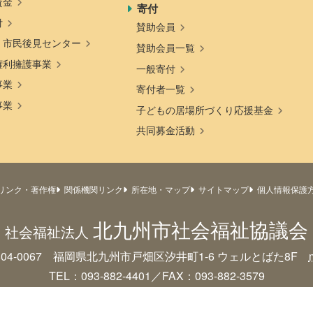
資金
寄付
付
賛助会員
・市民後見センター
賛助会員一覧
権利擁護事業
一般寄付
事業
寄付者一覧
事業
子どもの居場所づくり応援基金
共同募金活動
リンク・著作権
関係機関リンク
所在地・マップ
サイトマップ
個人情報保護
北九州市社会福祉協議会
社会福祉法人
804-0067 福岡県北九州市戸畑区汐井町1-6
ウェルとばた8F
TEL：093-882-4401／FAX：093-882-3579