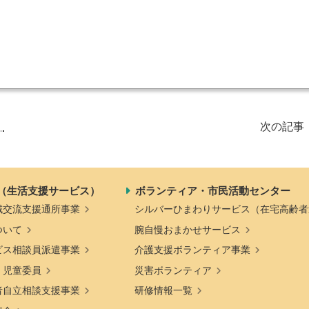
発刊物
賛助会員になる
実習生の受入について
子どもの居場所づくり応援
基金
）
次の記事
（生活支援サービス）
ボランティア・市民活動センター
域交流支援通所事業
シルバーひまわりサービス（在宅高齢者
ついて
腕自慢おまかせサービス
ビス相談員派遣事業
介護支援ボランティア事業
・児童委員
災害ボランティア
者自立相談支援事業
研修情報一覧