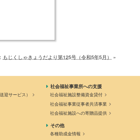
一般寄付
共同募金活動
社会福祉施設への寄贈品提
ソフトバンク つながる募
供
金
：
もじくしゃきょうだより第125号（令和5年5月）
»
社会福祉事業所への支援
送迎サービス）
社会福祉施設整備資金貸付
社会福祉事業従事者共済事業
社会福祉施設への寄贈品提供
その他
各種助成金情報