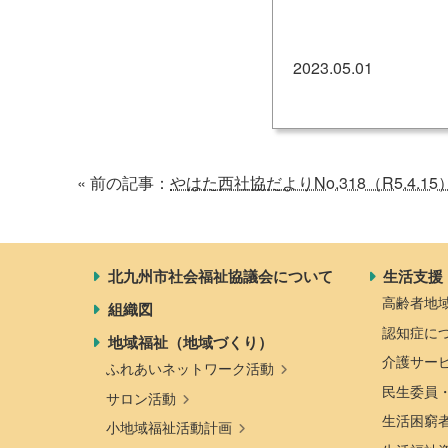
地域福祉活動計画
研修事業
2023.05.01
出前講演
福祉教育
« 前の記事：
やはた西社協だよりNo.318（R5.4.15
各種助成金情報
北九州市社会福祉協議会について
生活支援
高齢者地
組織図
認知症に
地域福祉（地域づくり）
介護サー
ふれあいネットワーク活動
民生委員
サロン活動
生活困窮
小地域福祉活動計画