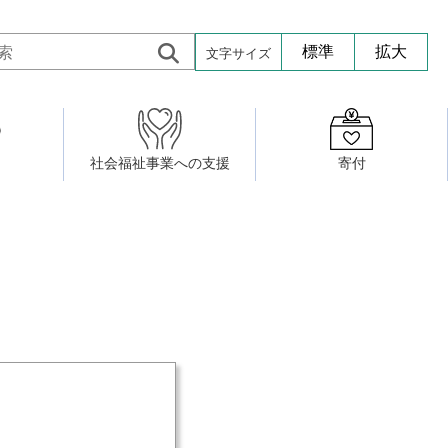
文字サイズ
標準
拡大
社会福祉事業への支援
寄付
活動したい
修・養成
組織図
社会福祉施設への寄贈品提供
権利擁護・市民後見センター
ア大学校）
サロン活動
小地域福祉活動計画
若松区事務所
プチボにっき
ボランティア活動
研修事業
プチボザウルス
寄付したい