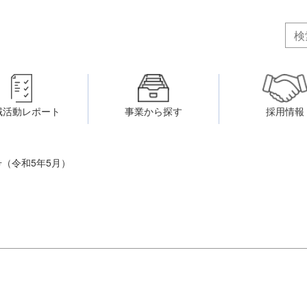
域活動レポート
事業から探す
採用情報
ボランティア・市民活動者の研
会
民間社会福祉事業従事者共済事業
ティア・市民活動センター
号（令和5年5月）
（旧北九州市社会福祉ボランティ
害のある人に関すること
ふれあいネットワーク
小倉北区事務所
小倉南区事務所
州シニアネットアカデミー
寄 付
生活に関すること
ウェルクラブ活動
八幡西区事務所
戸畑区事務所
27号（令和5年5月）