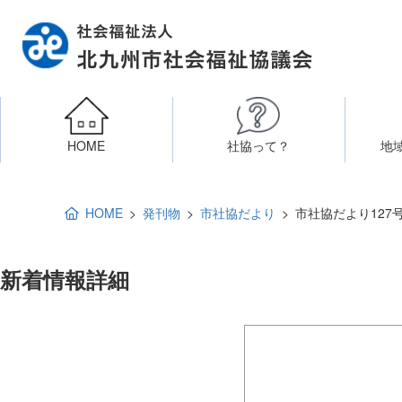
HOME
社協って？
地
相談したい
社会福祉施設への整備資金貸付
北九州市社会福祉協議
区・校（地）区社協
ボラン
HOME
発刊物
市社協だより
市社協だより127
高齢者に関すること
障
新着情報詳細
門司区事務所
終活あんしんセンター
北九
子どもに関すること
八幡東区事務所
その他
知りたい・学びたい
市社協だより1