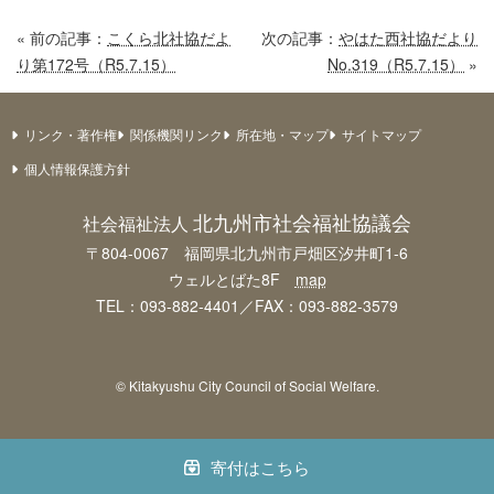
« 前の記事：
こくら北社協だよ
次の記事：
やはた西社協だより
り第172号（R5.7.15）
No.319（R5.7.15）
»
リンク・著作権
関係機関リンク
所在地・マップ
サイトマップ
個人情報保護方針
北九州市社会福祉協議会
社会福祉法人
〒804-0067 福岡県北九州市戸畑区汐井町1-6
ウェルとばた8F
map
TEL：093-882-4401／FAX：093-882-3579
© Kitakyushu City Council of Social Welfare.
寄付はこちら