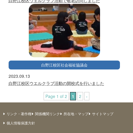
白野江校区ウェルクラブ活動で敬老訪問しました
白野江校区社会福祉協議会
2023.09.13
白野江校区ウエルクラブ活動の開校式を行いました
Page 1 of 2
1
2
›
リンク・著作権
関係機関リンク
所在地・マップ
サイトマップ
個人情報保護方針