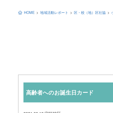
地域福祉活動計画
研修事業
HOME
地域活動レポート
区・校（地）区社協
出前講演
福祉教育
各種助成金情報
高齢者へのお誕生日カード