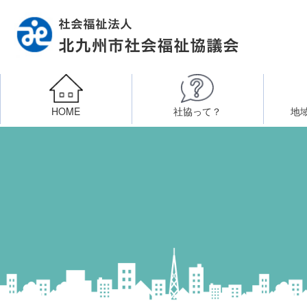
HOME
社協って？
地
相談したい
社会福祉施設への整備資金貸付
北九州市社会福祉協議
区・校（地）区社協
ボラン
高齢者に関すること
障
門司区事務所
終活あんしんセンター
北九
子どもに関すること
八幡東区事務所
その他
知りたい・学びたい