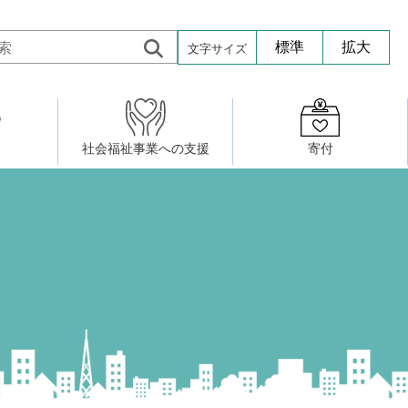
文字サイズ
標準
拡大
社会福祉事業への支援
寄付
活動したい
修・養成
組織図
社会福祉施設への寄贈品提供
権利擁護・市民後見センター
ア大学校）
サロン活動
小地域福祉活動計画
若松区事務所
プチボにっき
ボランティア活動
研修事業
プチボザウルス
寄付したい