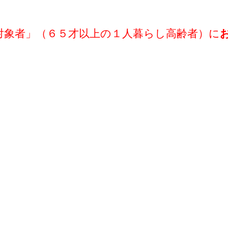
対象者」
（６５才以上の１
人暮らし高齢者）
に