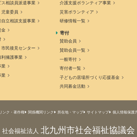
ビス相談員派遣事業
介護支援ボランティア事業
・児童委員
災害ボランティア
者自立相談支援事業
研修情報一覧
資金
寄付
付
賛助会員
・市民後見センター
賛助会員一覧
権利擁護事業
一般寄付
事業
寄付者一覧
事業
子どもの居場所づくり応援基金
共同募金活動
リンク・著作権
関係機関リンク
所在地・マップ
サイトマップ
個人情報保護
北九州市社会福祉協議会
社会福祉法人