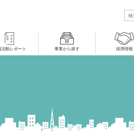
域活動レポート
事業から探す
採用情報
ボランティア・市民活動者の研
会
民間社会福祉事業従事者共済事業
ティア・市民活動センター
（旧北九州市社会福祉ボランティ
害のある人に関すること
ふれあいネットワーク
小倉北区事務所
小倉南区事務所
州シニアネットアカデミー
寄 付
生活に関すること
ウェルクラブ活動
八幡西区事務所
戸畑区事務所