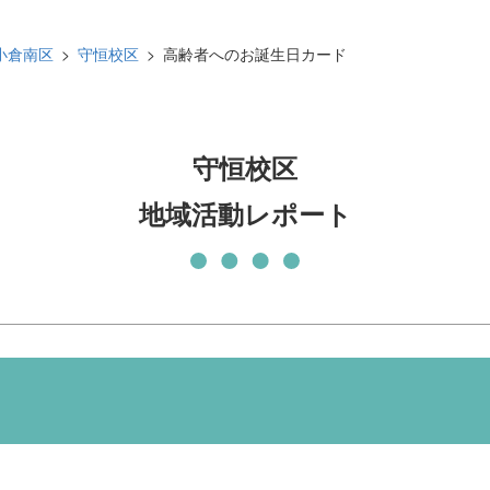
発刊物
賛助会員になる
小倉南区
守恒校区
高齢者へのお誕生日カード
実習生の受入について
子どもの居場所づくり応援
基金
守恒校区
地域活動レポート