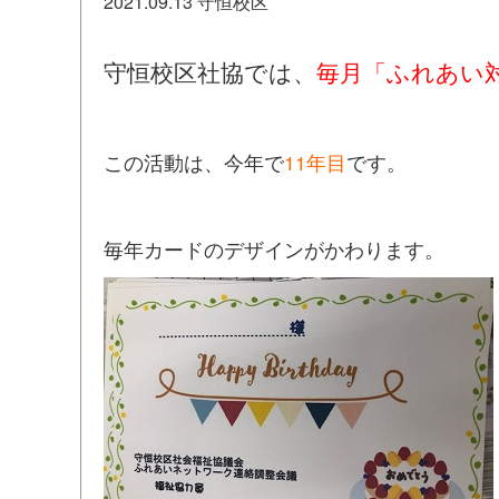
2021.09.13
守恒校区
守恒校区社協では、
毎月「ふれあい
この活動は、今年で
11年目
です。
毎年カードのデザインがかわります。