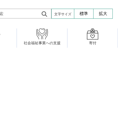
文字サイズ
標準
拡大
社会福祉事業への支援
寄付
活動したい
修・養成
組織図
社会福祉施設への寄贈品提供
権利擁護・市民後見センター
ア大学校）
サロン活動
小地域福祉活動計画
若松区事務所
プチボにっき
ボランティア活動
研修事業
プチボザウルス
寄付したい