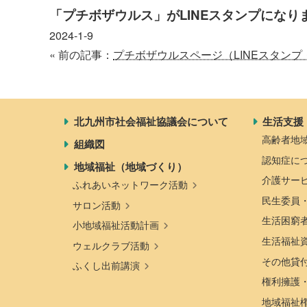
「プチボザウルス」がLINEスタンプになり
2024-1-9
« 前の記事：
プチボザウルスページ（LINEスタン
北九州市社会福祉協議会について
生活支援
高齢者地
組織図
認知症に
地域福祉（地域づくり）
介護サー
ふれあいネットワーク活動
民生委員
サロン活動
生活困窮
小地域福祉活動計画
生活福祉
ウェルクラブ活動
その他貸
ふくし出前講演
権利擁護
地域福祉