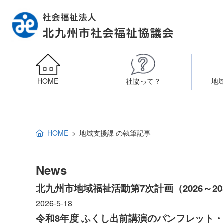
HOME
社協って？
地
相談したい
社会福祉施設への整備資金貸付
北九州市社会福祉協議
区・校（地）区社協
ボラン
HOME
地域支援課 の執筆記事
高齢者に関すること
障
門司区事務所
終活あんしんセンター
北九
News
子どもに関すること
北九州市地域福祉活動第7次計画（2026～2
八幡東区事務所
2026-5-18
その他
知りたい・学びたい
令和8年度 ふくし出前講演のパンフレット