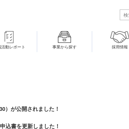
域活動レポート
事業から探す
採用情報
ボランティア・市民活動者の研
会
民間社会福祉事業従事者共済事業
ティア・市民活動センター
（旧北九州市社会福祉ボランティ
害のある人に関すること
ふれあいネットワーク
小倉北区事務所
小倉南区事務所
州シニアネットアカデミー
寄 付
生活に関すること
ウェルクラブ活動
030）が公開されました！
八幡西区事務所
戸畑区事務所
・申込書を更新しました！