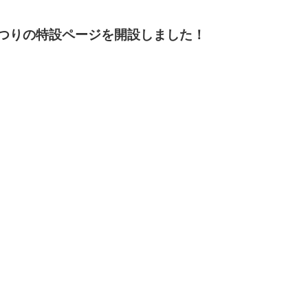
一般寄付
共同募金活動
まつりの特設ページを開設しました！
社会福祉施設への寄贈品提
ソフトバンク つながる募
供
金