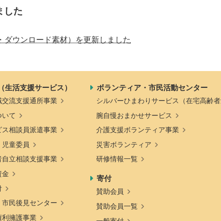
ました
プ・ダウンロード素材）を更新しました
（生活支援サービス）
ボランティア・市民活動センター
域交流支援通所事業
シルバーひまわりサービス（在宅高齢者
ついて
腕自慢おまかせサービス
ビス相談員派遣事業
介護支援ボランティア事業
・児童委員
災害ボランティア
者自立相談支援事業
研修情報一覧
資金
寄付
付
賛助会員
・市民後見センター
賛助会員一覧
権利擁護事業
一般寄付