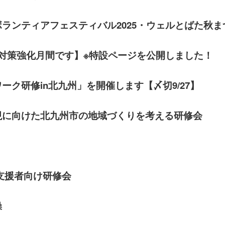
発刊物
賛助会員になる
ランティアフェスティバル2025・ウェルとばた秋
実習生の受入について
子どもの居場所づくり応援
対策強化月間です】※特設ページを公開しました！
基金
ク研修in北九州」を開催します【〆切9/27】
現に向けた北九州市の地域づくりを考える研修会
支援者向け研修会
操