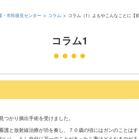
発刊物
賛助会員になる
護・市民後見センター
コラム
コラム（1）よもやこんなことに【
実習生の受入について
子どもの居場所づくり応援
コラム1
基金
見つかり摘出手術を受けました。
看護と放射線治療が功を奏し、７０歳の頃にはガンのことはす
ないし、もし自分に万一のことがあったら妻はどうなるのだろ