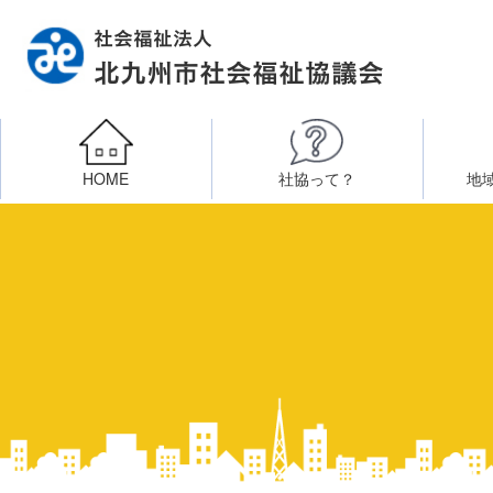
HOME
社協って？
地
相談したい
社会福祉施設への整備資金貸付
北九州市社会福祉協議
区・校（地）区社協
ボラン
高齢者に関すること
障
門司区事務所
終活あんしんセンター
北九
子どもに関すること
八幡東区事務所
その他
知りたい・学びたい