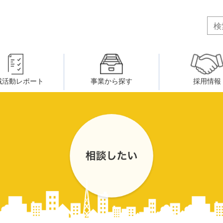
域活動レポート
事業から探す
採用情報
ボランティア・市民活動者の研
会
民間社会福祉事業従事者共済事業
ティア・市民活動センター
（旧北九州市社会福祉ボランティ
害のある人に関すること
ふれあいネットワーク
小倉北区事務所
小倉南区事務所
州シニアネットアカデミー
寄 付
生活に関すること
ウェルクラブ活動
八幡西区事務所
戸畑区事務所