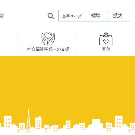
文字サイズ
標準
拡大
社会福祉事業への支援
寄付
活動したい
修・養成
組織図
社会福祉施設への寄贈品提供
権利擁護・市民後見センター
ア大学校）
サロン活動
小地域福祉活動計画
若松区事務所
プチボにっき
ボランティア活動
研修事業
プチボザウルス
寄付したい