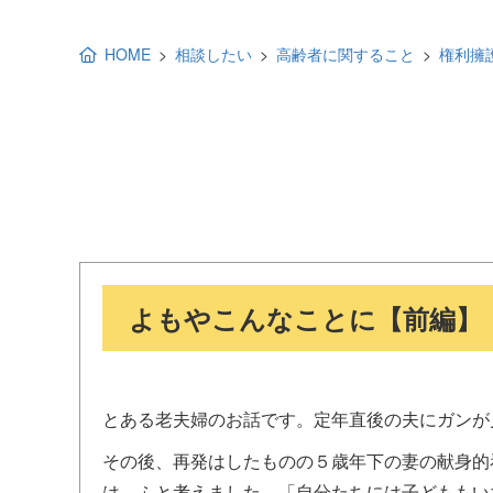
地域福祉活動計画
研修事業
HOME
相談したい
高齢者に関すること
権利擁
出前講演
福祉教育
各種助成金情報
よもやこんなことに【前編】
とある老夫婦のお話です。定年直後の夫にガンが
その後、再発はしたものの５歳年下の妻の献身的
は、ふと考えました。「自分たちには子どももい