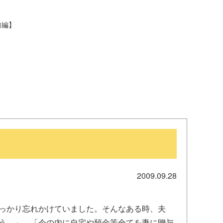
一般寄付
共同募金活動
前編】
社会福祉施設への寄贈品提
ソフトバンク つながる募
供
金
2009.09.28
っかり忘れかけていました。そんなある時、夫
う。」、「今の内に自宅や預金等全てを妻に贈与