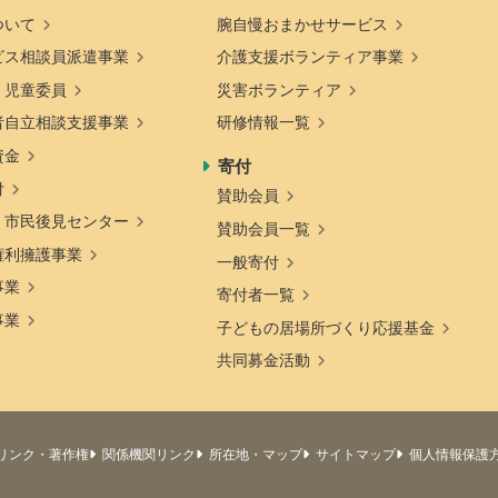
ついて
腕自慢おまかせサービス
ビス相談員派遣事業
介護支援ボランティア事業
・児童委員
災害ボランティア
者自立相談支援事業
研修情報一覧
資金
寄付
付
賛助会員
・市民後見センター
賛助会員一覧
権利擁護事業
一般寄付
事業
寄付者一覧
事業
子どもの居場所づくり応援基金
共同募金活動
リンク・著作権
関係機関リンク
所在地・マップ
サイトマップ
個人情報保護