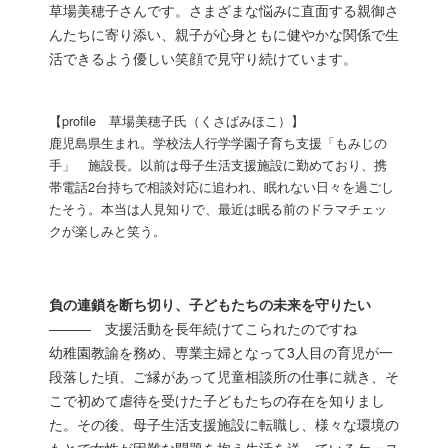
草場美穂子さんです。さまざまな悩みに直面する親御さ
んたちに寄り添い、親子が心身ともに健やかな関係で生
活できるよう優しい笑顔で見守り続けています。
【profile 草場美穂子氏（くさばみほこ）】
鹿児島県生まれ。学校法人行学学園子育ち支援「もみじの
手」 施設長。以前は母子生活支援施設に勤めており、携
帯電話2台持ちで相談対応に追われ、眠れない日々を過ごし
たそう。本当は人見知りで、最近は眠る前のドラマチェッ
クが楽しみと笑う。
負の連鎖を断ち切り、子どもたちの未来を守りたい
――― 支援活動を長年続けてこられたのですね
幼稚園教諭を務め、専業主婦となって3人目の育児が一
段落した頃、ご縁があって児童相談所の仕事に就き、そ
こで初めて虐待を受けた子どもたちの存在を知りまし
た。その後、母子生活支援施設に転職し、様々な環境の