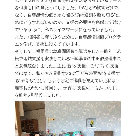
もとで女性が困難な問題を抱え生活を送っているケース
を何度も目の当たりにしました。DVなどの被害だけで
なく、自尊感情の低さから陥る“負の連鎖を断ち切る”た
めにどうすればいいのか、支援の必要性を痛感して続け
ているうちに、私のライフワークになっていました。
また、相談者に寄り添うために、自尊感情回復プログラ
ムを学び、支援に役立てています。
そうして、福岡県の幼稚園研修で講師をした一昨年、若
松で地域支援を実践している行学学園の中田俊澄理事長
と意気統合しました。主に“親”を支援する“子育て”支援
ではなく、私たちが目指すのは“子どもの育ち”を支援す
る“子育ち”だと。ちょうど定年退職を迎えていた私は、
理事長の思いに賛同し、“子育ち”支援の「もみじの手」
を昨年6月開設しました。