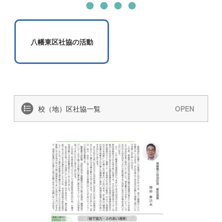
八幡東区社協の活動
校（地）区社協一覧