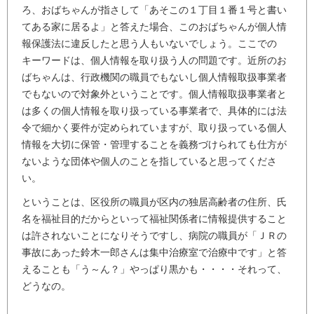
ろ、おばちゃんが指さして「あそこの１丁目１番１号と書い
てある家に居るよ」と答えた場合、このおばちゃんが個人情
報保護法に違反したと思う人もいないでしょう。ここでの
キーワードは、個人情報を取り扱う人の問題です。近所のお
ばちゃんは、行政機関の職員でもないし個人情報取扱事業者
でもないので対象外ということです。個人情報取扱事業者と
は多くの個人情報を取り扱っている事業者で、具体的には法
令で細かく要件が定められていますが、取り扱っている個人
情報を大切に保管・管理することを義務づけられても仕方が
ないような団体や個人のことを指していると思ってくださ
い。
ということは、区役所の職員が区内の独居高齢者の住所、氏
名を福祉目的だからといって福祉関係者に情報提供すること
は許されないことになりそうですし、病院の職員が「ＪＲの
事故にあった鈴木一郎さんは集中治療室で治療中です」と答
えることも「う～ん？」やっぱり黒かも・・・・それって、
どうなの。